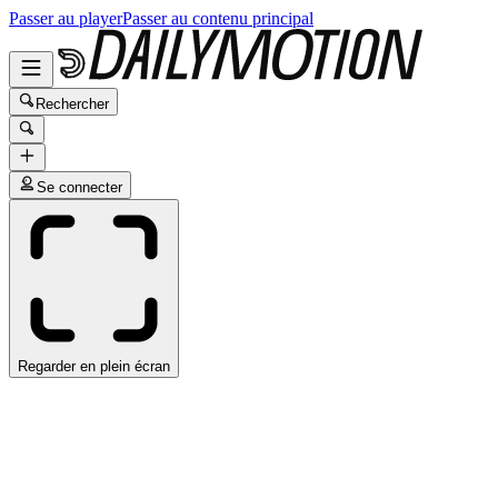
Passer au player
Passer au contenu principal
Rechercher
Se connecter
Regarder en plein écran