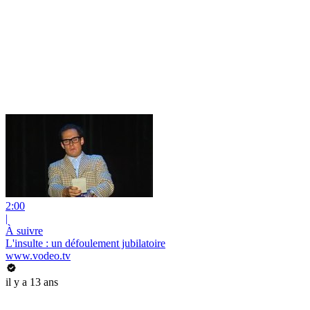
2:00
|
À suivre
L'insulte : un défoulement jubilatoire
www.vodeo.tv
il y a 13 ans