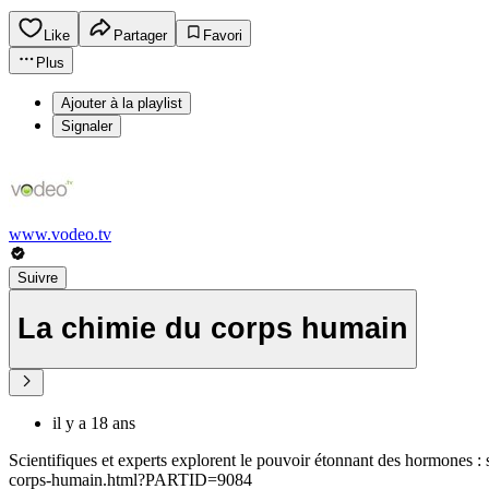
Like
Partager
Favori
Plus
Ajouter à la playlist
Signaler
www.vodeo.tv
Suivre
La chimie du corps humain
il y a 18 ans
Scientifiques et experts explorent le pouvoir étonnant des hormones : 
corps-humain.html?PARTID=9084