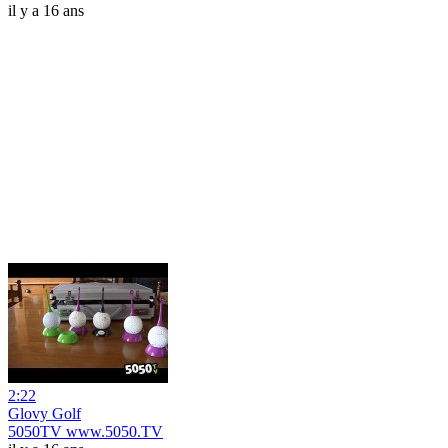
il y a 16 ans
2:22
Glovy Golf
5050TV www.5050.TV