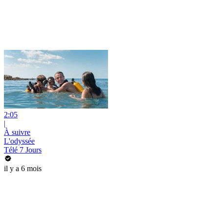
2:05
|
À suivre
L'odyssée
Télé 7 Jours
il y a 6 mois