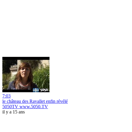
7:03
le château des Ravallet enfin révélé
5050TV www.5050.TV
il y a 15 ans