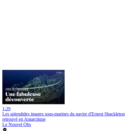
1:29
Les splendides images sous-marines du navire d'Ernest Shackleton
retrouvé en Antarctique
Le Nouvel Obs