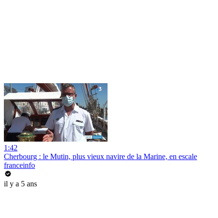
1:42
Cherbourg : le Mutin, plus vieux navire de la Marine, en escale
franceinfo
il y a 5 ans