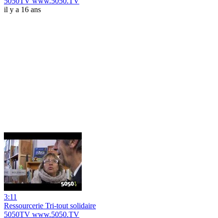
5050TV www.5050.TV
il y a 16 ans
3:11
Ressourcerie Tri-tout solidaire
5050TV www.5050.TV