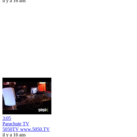
il y a 16 ans
3:05
Parachute TV
5050TV www.5050.TV
il y a 16 ans