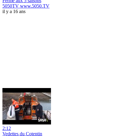
Ferme aux 5 saisons
5050TV www.5050.TV
il y a 16 ans
2:12
Vedettes du Cotentin