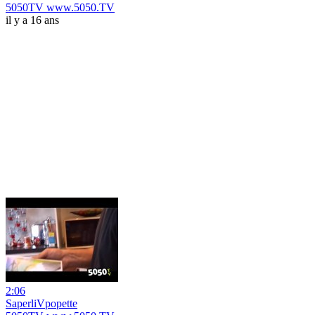
5050TV www.5050.TV
il y a 16 ans
2:06
SaperliVpopette