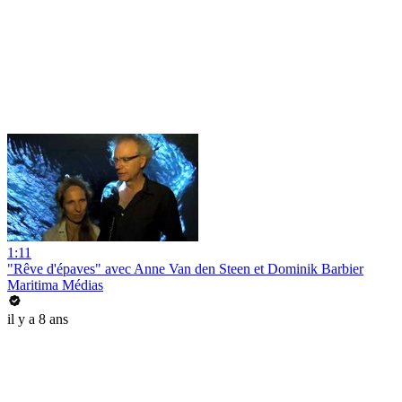
1:11
"Rêve d'épaves" avec Anne Van den Steen et Dominik Barbier
Maritima Médias
il y a 8 ans