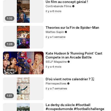
Un film au concept génial !
Contrebande Films
il y a 6 mois
1:32
Theories sur la Fin de Spider-Man
Matteo Sapin
il y a 1 semaine
1:26
Kate Hudson & 'Running Point' Cast
Compete in an Arcade Battle
SELF Magazine
il y a 4 mois
11:49
D'où vient notre calendrier ? 🗓️
Pierrespectives
il y a 7 semaines
1:51
Le derby du siècle #football
#coupedumonde #footballchallenge