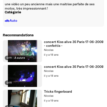
une vidéo un peu ancienne mais une maitrise parfaite de ses
motos, très impressionnant !
Catégorie
🚗
Auto
Recommandations
concert Kiss alive 35 Paris 17-06-2008
- confettis -
Nicolas
il y a 18 ans
0:11
|
À suivre
concert Kiss alive 35 Paris 17-06-2008
Nicolas
il y a 18 ans
0:11
Tricks fingerboard
Nicolas
il y a 19 ans