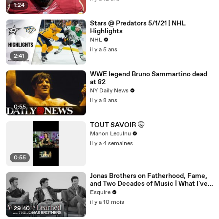
1:24
Stars @ Predators 5/1/21 | NHL
Highlights
NHL
il y a 5 ans
2:41
WWE legend Bruno Sammartino dead
at 82
NY Daily News
il y a 8 ans
0:55
TOUT SAVOIR 🤫
Manon Leculnu
il y a 4 semaines
0:55
Jonas Brothers on Fatherhood, Fame,
and Two Decades of Music | What I've
Learned | Esquire
Esquire
il y a 10 mois
29:40