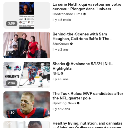
La série Netflix qui va retourner votre
cerveau : Plongez dans l'univers
complexe de DARK
Contrebande Films
il y a 8 mois
3:59
Behind-the-Scenes with Sam
Heughan, Caitríona Balfe & The
'Outlander' Cast
SheKnows
il y a 2 ans
1:17
Sharks @ Avalanche 5/1/21 | NHL
Highlights
NHL
il y a 5 ans
2:40
The Tuck Rules: MVP candidates after
the NFL quarter pole
Sporting News
il y a 12 ans
1:30
Healthy living, nutrition, and cannabis