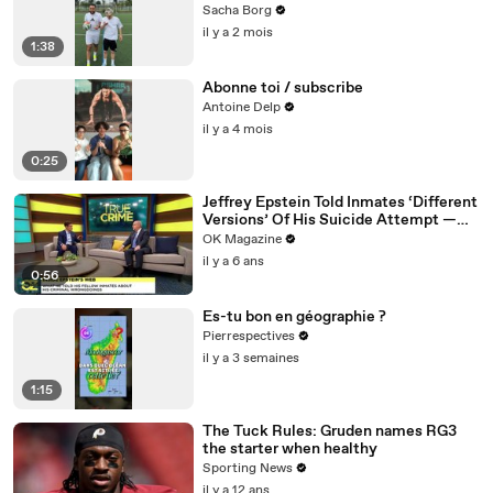
Sacha Borg
il y a 2 mois
1:38
Abonne toi / subscribe
Antoine Delp
il y a 4 mois
0:25
Jeffrey Epstein Told Inmates ‘Different
Versions’ Of His Suicide Attempt —
Watch
OK Magazine
il y a 6 ans
0:56
Es-tu bon en géographie ?
Pierrespectives
il y a 3 semaines
1:15
The Tuck Rules: Gruden names RG3
the starter when healthy
Sporting News
il y a 12 ans