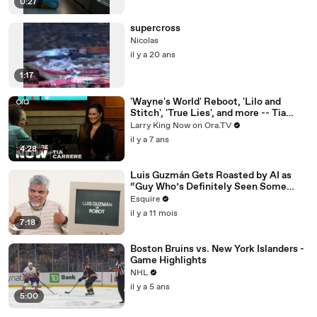
0:27
supercross
Nicolas
il y a 20 ans
1:17
'Wayne's World' Reboot, 'Lilo and
Stitch', 'True Lies', and more -- Tia
Carrere answers your social media
Larry King Now on Ora.TV
questions
il y a 7 ans
4:28
Luis Guzmán Gets Roasted by AI as
“Guy Who’s Definitely Seen Some
Things” | Esquire
Esquire
il y a 11 mois
7:18
Boston Bruins vs. New York Islanders -
Game Highlights
NHL
il y a 5 ans
5:00