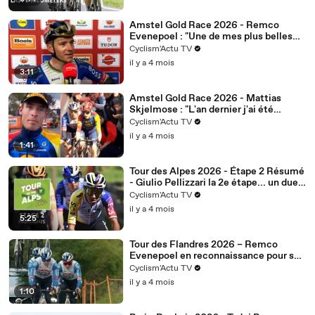
Amstel Gold Race 2026 - Remco
Evenepoel : "Une de mes plus belles
victoires"
Cyclism'Actu TV
il y a 4 mois
3:11
Amstel Gold Race 2026 - Mattias
Skjelmose : "L'an dernier j'ai été
chanceux... pas là"
Cyclism'Actu TV
il y a 4 mois
1:41
Tour des Alpes 2026 - Étape 2 Résumé
- Giulio Pellizzari la 2e étape... un duel
intense Red Bull et INEOS
Cyclism'Actu TV
il y a 4 mois
5:25
Tour des Flandres 2026 – Remco
Evenepoel en reconnaissance pour son
premier Tour des Flandres
Cyclism'Actu TV
il y a 4 mois
1:10