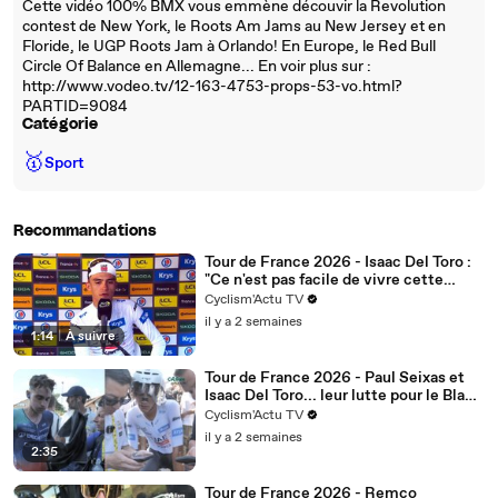
Cette vidéo 100% BMX vous emmène découvir la Revolution
contest de New York, le Roots Am Jams au New Jersey et en
Floride, le UGP Roots Jam à Orlando! En Europe, le Red Bull
Circle Of Balance en Allemagne... En voir plus sur :
http://www.vodeo.tv/12-163-4753-props-53-vo.html?
PARTID=9084
Catégorie
🥇
Sport
Recommandations
Tour de France 2026 - Isaac Del Toro :
"Ce n'est pas facile de vivre cette
situation avec l'équipe"
Cyclism'Actu TV
il y a 2 semaines
1:14
|
À suivre
Tour de France 2026 - Paul Seixas et
Isaac Del Toro... leur lutte pour le Blanc
et le podium, ça promet"
Cyclism'Actu TV
il y a 2 semaines
2:35
Tour de France 2026 - Remco