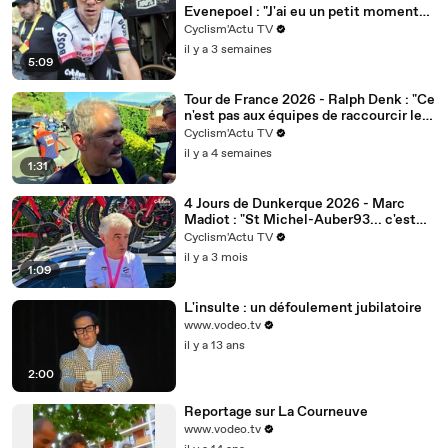
Evenepoel : "J'ai eu un petit moment
dur, je me suis battu et voilà..."
Cyclism'Actu TV
il y a 3 semaines
5:09
Tour de France 2026 - Ralph Denk : "Ce
n'est pas aux équipes de raccourcir les
courses"
Cyclism'Actu TV
il y a 4 semaines
1:31
4 Jours de Dunkerque 2026 - Marc
Madiot : "St Michel-Auber93... c'est
dommage, une belle équipe"
Cyclism'Actu TV
il y a 3 mois
1:09
L'insulte : un défoulement jubilatoire
www.vodeo.tv
il y a 13 ans
2:00
Reportage sur La Courneuve
www.vodeo.tv