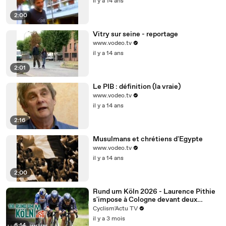
il y a 14 ans
2:00
Vitry sur seine - reportage
www.vodeo.tv
il y a 14 ans
2:01
Le PIB : définition (la vraie)
www.vodeo.tv
il y a 14 ans
2:16
Musulmans et chrétiens d'Egypte
www.vodeo.tv
il y a 14 ans
2:00
Rund um Köln 2026 - Laurence Pithie
s'impose à Cologne devant deux
Pinarello-Q36.5
Cyclism'Actu TV
il y a 3 mois
6:14