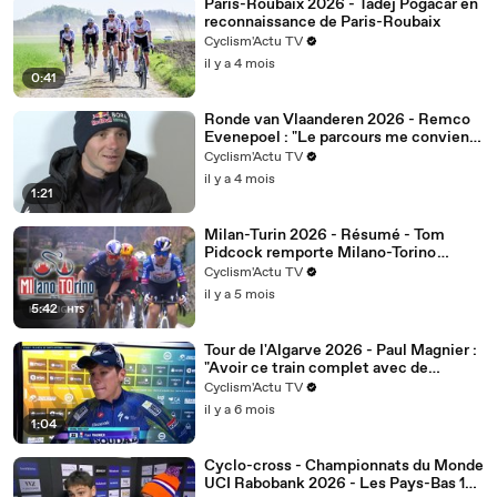
Paris-Roubaix 2026 - Tadej Pogacar en
reconnaissance de Paris-Roubaix
Cyclism'Actu TV
il y a 4 mois
0:41
Ronde van Vlaanderen 2026 - Remco
Evenepoel : "Le parcours me convient
bien, j'ai hâte d'y être"
Cyclism'Actu TV
il y a 4 mois
1:21
Milan-Turin 2026 - Résumé - Tom
Pidcock remporte Milano-Torino
devant Johannessen et Roglic
Cyclism'Actu TV
il y a 5 mois
5:42
Tour de l'Algarve 2026 - Paul Magnier :
"Avoir ce train complet avec de
nouveaux coureurs autour de moi…"
Cyclism'Actu TV
il y a 6 mois
1:04
Cyclo-cross - Championnats du Monde
UCI Rabobank 2026 - Les Pays-Bas 1er