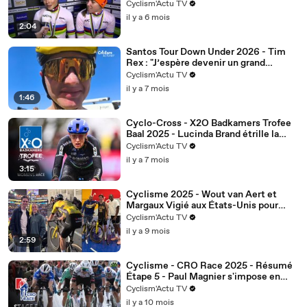
et en Or sur la course de relais par
Cyclism'Actu TV
équipes mixtes
il y a 6 mois
2:04
Santos Tour Down Under 2026 - Tim
Rex : "J’espère devenir un grand
domestique pour les Grands Tours"
Cyclism'Actu TV
il y a 7 mois
1:46
Cyclo-Cross - X2O Badkamers Trofee
Baal 2025 - Lucinda Brand étrille la
concurrence !
Cyclism'Actu TV
il y a 7 mois
3:15
Cyclisme 2025 - Wout van Aert et
Margaux Vigié aux États-Unis pour
Cervélo... basket, voiture de sport,
Cyclism'Actu TV
entraînements
il y a 9 mois
2:59
Cyclisme - CRO Race 2025 - Résumé
Étape 5 - Paul Magnier s'impose en
puissance sur la 5e étape... sa 14e
Cyclism'Actu TV
victoire !
il y a 10 mois