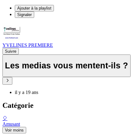
Ajouter à la playlist
Signaler
YVELINES PREMIERE
Suivre
Les medias vous mentent-ils ?
il y a 19 ans
Catégorie
🎈
Amusant
Voir moins