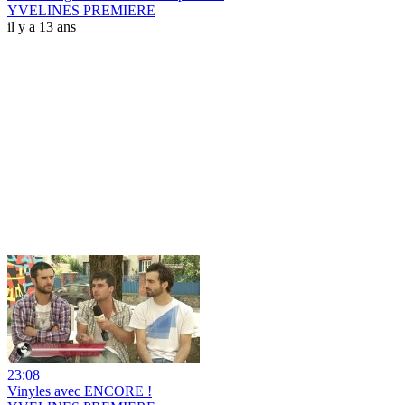
YVELINES PREMIERE
il y a 13 ans
23:08
Vinyles avec ENCORE !