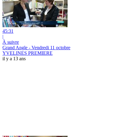
45:31
|
À suivre
Grand Angle - Vendredi 11 octobre
YVELINES PREMIERE
il y a 13 ans