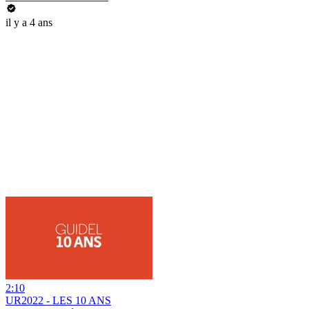
il y a 4 ans
2:10
UR2022 - LES 10 ANS