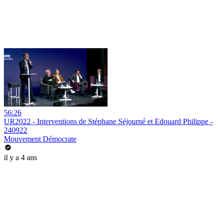
56:26
UR2022 - Interventions de Stéphane Séjourné et Edouard Philippe -
240922
Mouvement Démocrate
il y a 4 ans