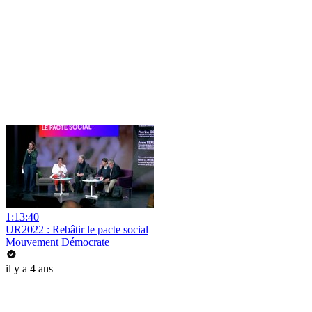
1:13:40
UR2022 : Rebâtir le pacte social
Mouvement Démocrate
il y a 4 ans