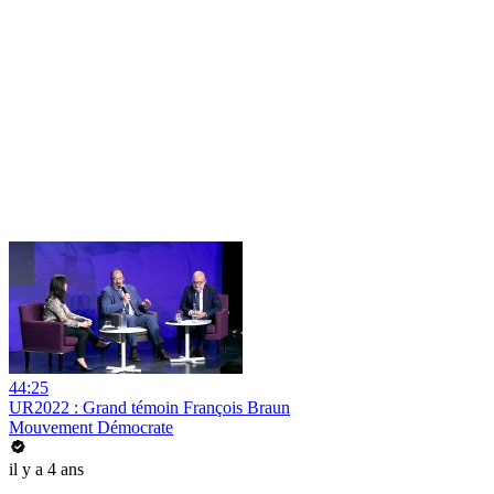
44:25
UR2022 : Grand témoin François Braun
Mouvement Démocrate
il y a 4 ans