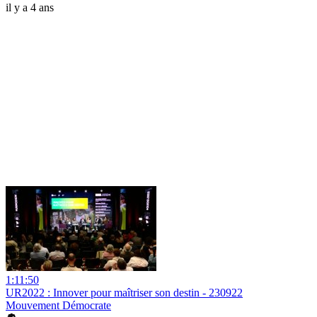
il y a 4 ans
1:11:50
UR2022 : Innover pour maîtriser son destin - 230922
Mouvement Démocrate