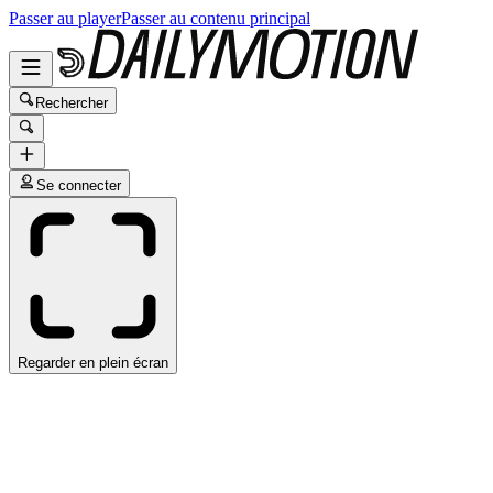
Passer au player
Passer au contenu principal
Rechercher
Se connecter
Regarder en plein écran