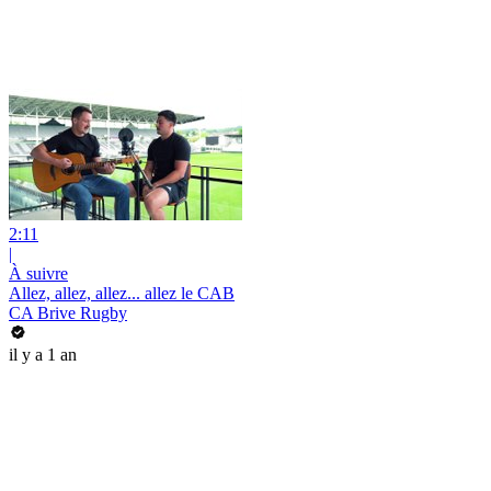
2:11
|
À suivre
Allez, allez, allez... allez le CAB
CA Brive Rugby
il y a 1 an