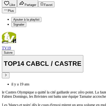
Like
Partager
Favori
Plus
Ajouter à la playlist
Signaler
TV19
Suivre
TOP14 CABCL / CASTRE
il y a 19 ans
le Castres Olympique a quitté la cité gaillarde avec zéro point. La f
Fabien Domingo, les Brivistes ont battu une équipe Tarnaise accrocheus
Les 'blancs et noirs' dès le coup d'envoi mirent un gros volume en multi