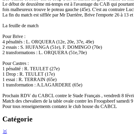
Le début de deuxième mi-temps est à l'avantage du CAB qui pourtant s'
fois malheureux trouve le poteau gauche (45e). C'est au contraire Luc
La fin du match est sifflée par Mr Darrière, Brive l'emporte 26 à 13 et
La feuille de match
Pour Brive :
4 pénalités : L. ORQUERA (12e, 20e, 37e, 49e)
2 essais : S. HUFANGA (51e), F. DOMINGO (70e)
2 transformations : L. ORQUERA (51e,70e)
Pour Castres :
1 pénalité : R. TEULET (27e)
1 Drop : R. TEULET (17e)
1 essai : R. TERRAIN (65e)
1 transformation : A.LAGARDERE (65e)
Prochain RDV du CABCL contre le Stade Français , vendredi 8 févrie
Match des chevaliers de la table ovale contre les Froogsbeef samedi 9 
Pour tous renseignements contatez le club house du CABCL
Catégorie
🥇