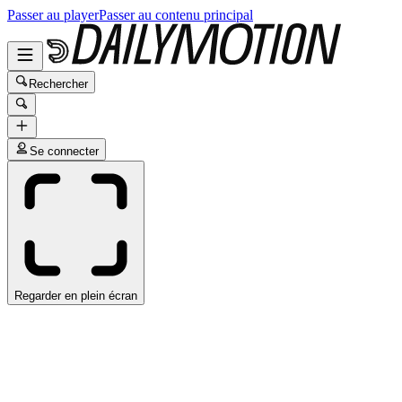
Passer au player
Passer au contenu principal
Rechercher
Se connecter
Regarder en plein écran