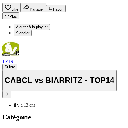
Like
Partager
Favori
Plus
Ajouter à la playlist
Signaler
TV19
Suivre
CABCL vs BIARRITZ - TOP14
il y a 13 ans
Catégorie