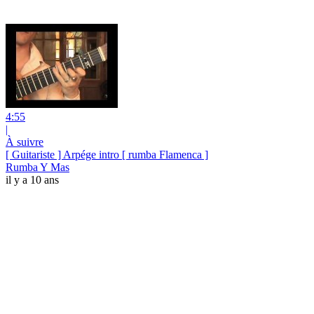
4:55
|
À suivre
[ Guitariste ] Arpége intro [ rumba Flamenca ]
Rumba Y Mas
il y a 10 ans