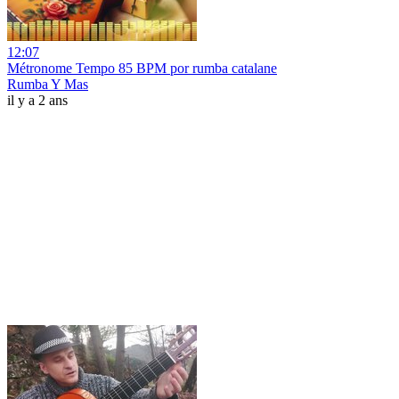
12:07
Métronome Tempo 85 BPM por rumba catalane
Rumba Y Mas
il y a 2 ans