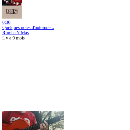
0:30
Quelques notes d'automne...
Rumba Y Mas
il y a 9 mois