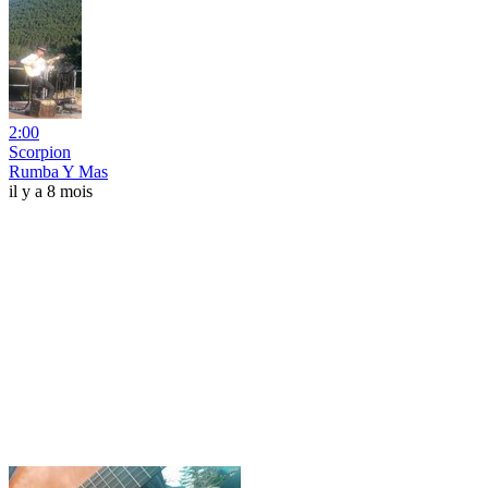
2:00
Scorpion
Rumba Y Mas
il y a 8 mois