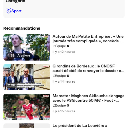
Catégorie
🥇
Sport
Recommandations
Autour de Ma Petite Entreprise : « Une
journée très compliquée », concède
Océane Mahé après la 6e étape - Tour
L'Équipe
de France femmes avec Zwift - Autour
il y a 12 heures
de Ma Petite Entreprise
1:38
|
À suivre
Girondins de Bordeaux : le CNOSF
aurait décidé de renvoyer le dossier en
appel devant la DNCG - Foot -
L'Équipe
Bordeaux
il y a 14 heures
2:08
Mercato : Maghnes Akliouche s'engage
avec le PSG contre 50 M€ - Foot -
Ligue 1 - Transferts
L'Équipe
il y a 15 heures
1:13
Le président de La Louvière a