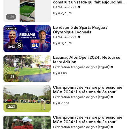
construit un stade qui fait aujourd’hui
référence… et qui inspire le FC
CANAL+ Sport
Versailles pour son futur projet 🤝🏟️
il y a 2 jours
1:21
Le résumé de Sparta Prague /
Olympique Lyonnais
CANAL+ Sport
il y a 3 jours
8:43
Lacanau Alps Open 2024 : Retour sur
la 1re édition
Fédération française de golf (ffgolf)
il y a 1 an
1:25
Championnat de France professionnel
MCA 2024 : Le résumé du 3e tour
Fédération française de golf (ffgolf)
il y a 2 ans
2:23
Championnat de France professionnel
MCA 2024 : Le résumé du 2e tour
Fédération française de golf (ffgolf)