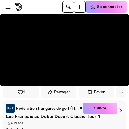
Passer au player
Passer au contenu principal
Se connecter
1
Partager
Favori
Suivre
Fédération française de golf (ffgolf)
Les Français au Dubaï Desert Classic Tour 4
il y a 19 ans