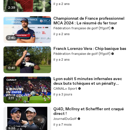
il y a 2 ans
2:39
Championnat de France professionnel
MCA 2024 : Le résumé du 1er tour
Fédération française de golf (ffgolf)
il y a 2 ans
2:40
Franck Lorenzo Vera : Chip basique bas
Fédération française de golf (ffgolf)
il y a 2 ans
0:41
Lyon subit 5 minutes infernales avec
deux buts tchèques et un pénalty
manqué - Ligue des champions 2026-
CANAL+ Sport
2027
il y a 3 jours
3:11
Qi4D, McIlroy et Scheffler ont craqué
direct !
JournalDuGolf
il y a 7 mois
9:55