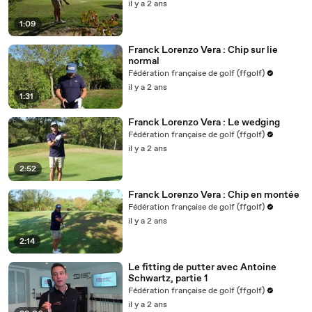
il y a 2 ans
1:09
Franck Lorenzo Vera : Chip sur lie
normal
Fédération française de golf (ffgolf)
il y a 2 ans
1:31
Franck Lorenzo Vera : Le wedging
Fédération française de golf (ffgolf)
il y a 2 ans
2:52
Franck Lorenzo Vera : Chip en montée
Fédération française de golf (ffgolf)
il y a 2 ans
2:14
Le fitting de putter avec Antoine
Schwartz, partie 1
Fédération française de golf (ffgolf)
il y a 2 ans