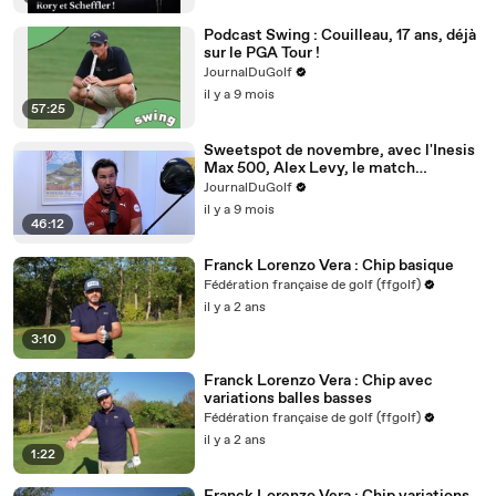
Podcast Swing : Couilleau, 17 ans, déjà
sur le PGA Tour !
JournalDuGolf
il y a 9 mois
57:25
Sweetspot de novembre, avec l'Inesis
Max 500, Alex Levy, le match
persimon / titane et même la hype des
JournalDuGolf
niveaux à bulle !
il y a 9 mois
46:12
Franck Lorenzo Vera : Chip basique
Fédération française de golf (ffgolf)
il y a 2 ans
3:10
Franck Lorenzo Vera : Chip avec
variations balles basses
Fédération française de golf (ffgolf)
il y a 2 ans
1:22