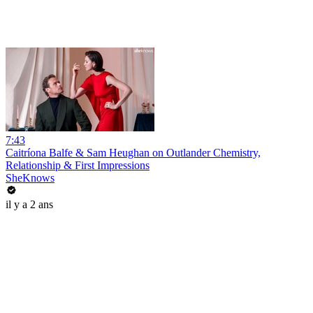
7:43
Caitríona Balfe & Sam Heughan on Outlander Chemistry,
Relationship & First Impressions
SheKnows
il y a 2 ans