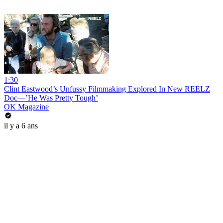
1:30
Clint Eastwood’s Unfussy Filmmaking Explored In New REELZ
Doc—’He Was Pretty Tough’
OK Magazine
il y a 6 ans