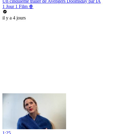
Un cinquième trailer de Avengers Doomsday par IA
1 Jour 1 Film 🍿
il y a 4 jours
1:25