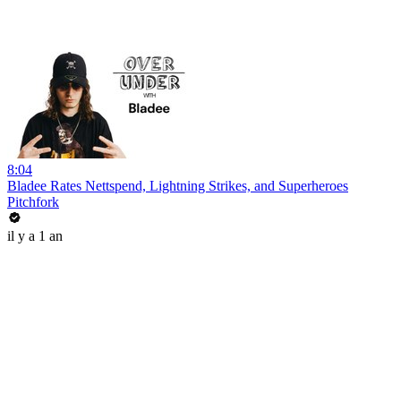
8:04
Bladee Rates Nettspend, Lightning Strikes, and Superheroes
Pitchfork
il y a 1 an