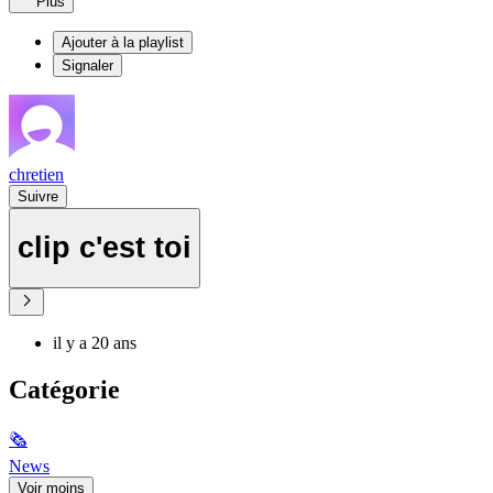
Plus
Ajouter à la playlist
Signaler
chretien
Suivre
clip c'est toi
il y a 20 ans
Catégorie
🗞
News
Voir moins