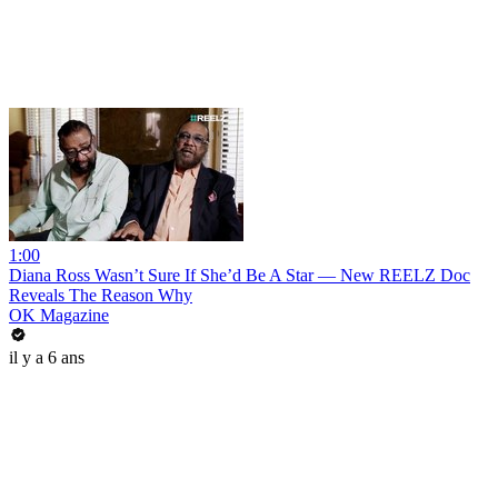
1:00
Diana Ross Wasn’t Sure If She’d Be A Star — New REELZ Doc
Reveals The Reason Why
OK Magazine
il y a 6 ans