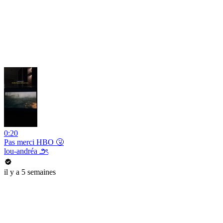
0:20
Pas merci HBO 🤧
lou-andréa ౨ৎ
il y a 5 semaines