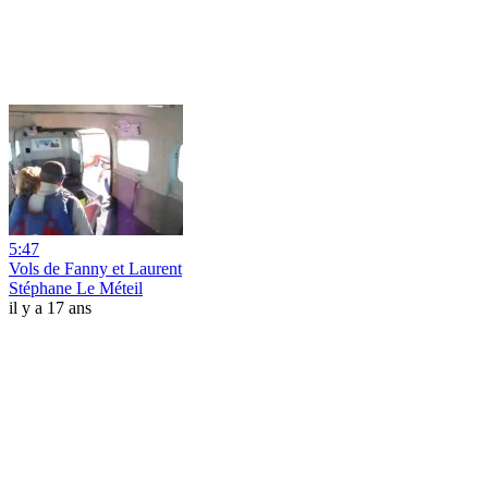
5:47
Vols de Fanny et Laurent
Stéphane Le Méteil
il y a 17 ans