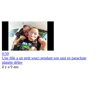
0:59
Une fille a un petit souci pendant son saut en parachute
planète délire
il y a 9 ans