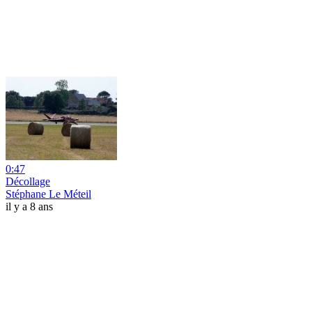
0:47
Décollage
Stéphane Le Méteil
il y a 8 ans