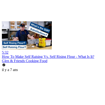
5:32
How To Make Self Raising Vs. Self Rising Flour - What Is It?
Glen & Friends Cooking Food
il y a 7 ans