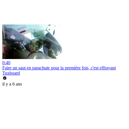
0:40
Faire un saut en parachute pour la première fois, c'est effrayant
Tuxboard
il y a 6 ans