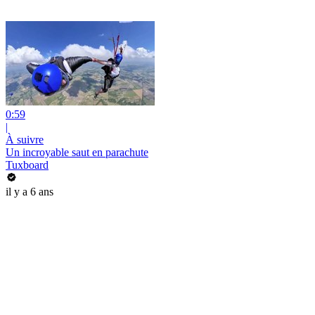
0:59
|
À suivre
Un incroyable saut en parachute
Tuxboard
il y a 6 ans