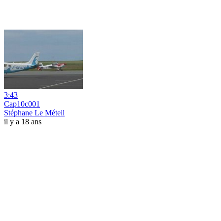
3:43
Cap10c001
Stéphane Le Méteil
il y a 18 ans