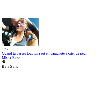
1:42
Quand tu passes tout ton saut en parachute à crier de peur
Mister Buzz
il y a 5 ans