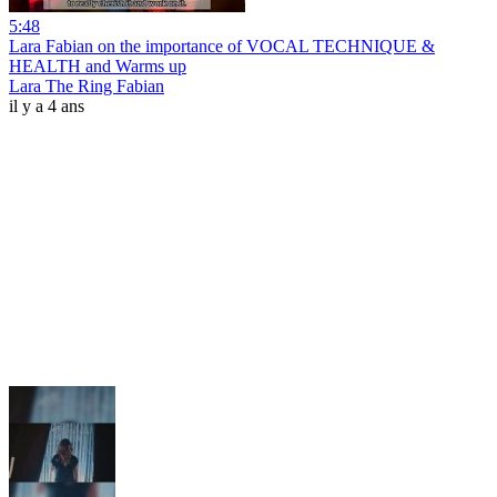
5:48
Lara Fabian on the importance of VOCAL TECHNIQUE &
HEALTH and Warms up
Lara The Ring Fabian
il y a 4 ans