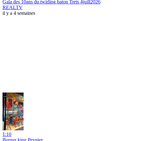
Gala des 10ans du twirling baton Trets 4juill2026
REALTV
il y a 4 semaines
1:10
Burger king Peynier