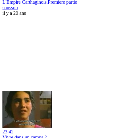
L'Empire Carthaginois.Premiere partie
soussou
il y a 20 ans
23:42
Vivre dans un camps.2