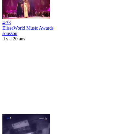
4:33
ElissaWorld Music Awards
soussou
il y a 20 ans