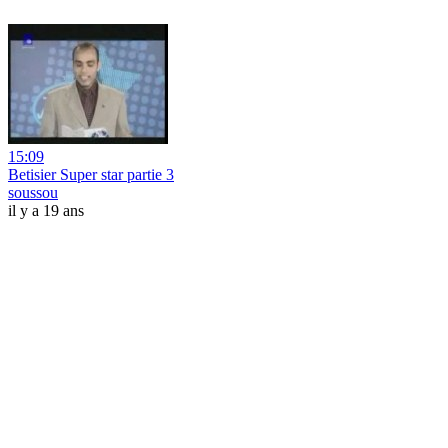
15:09
Betisier Super star partie 3
soussou
il y a 19 ans