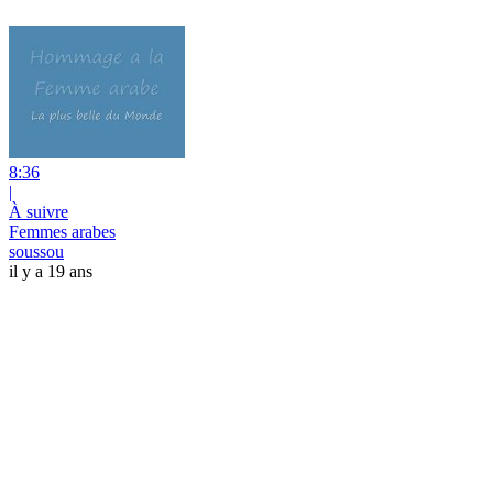
8:36
|
À suivre
Femmes arabes
soussou
il y a 19 ans