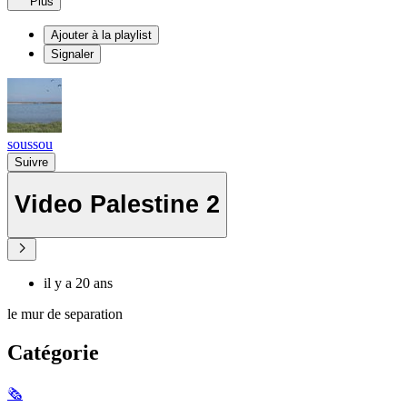
Plus
Ajouter à la playlist
Signaler
soussou
Suivre
Video Palestine 2
il y a 20 ans
le mur de separation
Catégorie
🗞