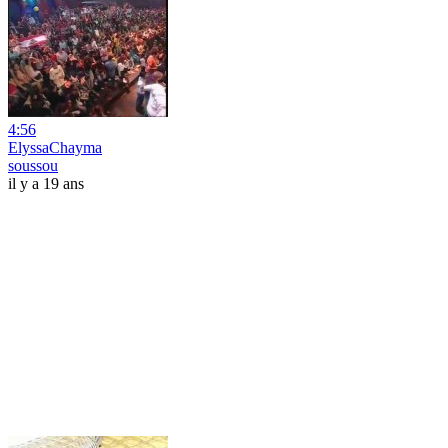
4:56
ElyssaChayma
soussou
il y a 19 ans