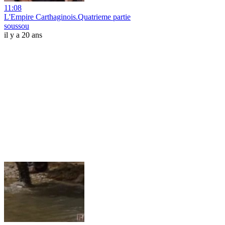
11:08
L'Empire Carthaginois.Quatrieme partie
soussou
il y a 20 ans