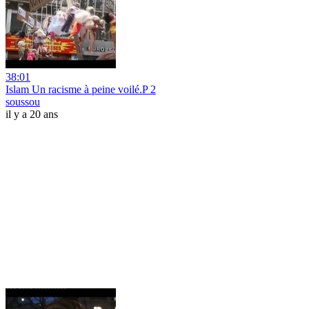
38:01
Islam Un racisme à peine voilé.P 2
soussou
il y a 20 ans