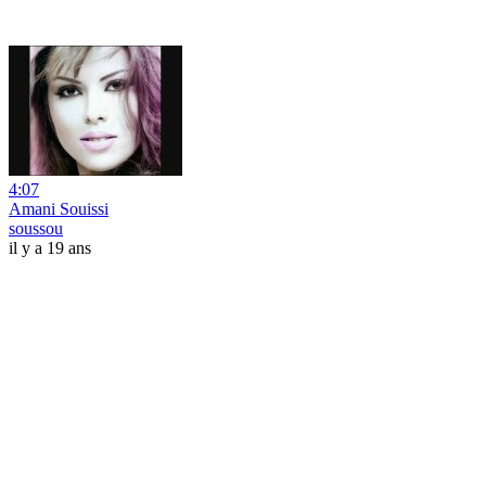
4:07
Amani Souissi
soussou
il y a 19 ans