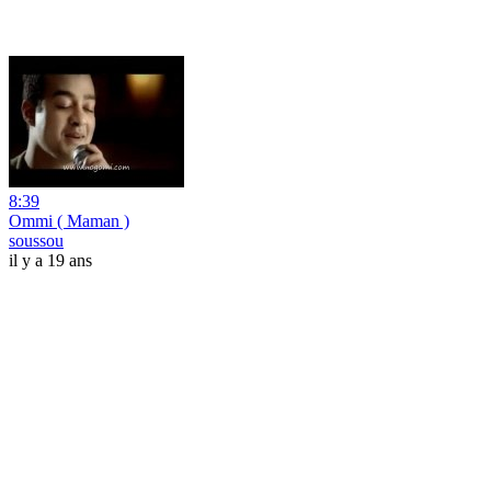
8:39
Ommi ( Maman )
soussou
il y a 19 ans