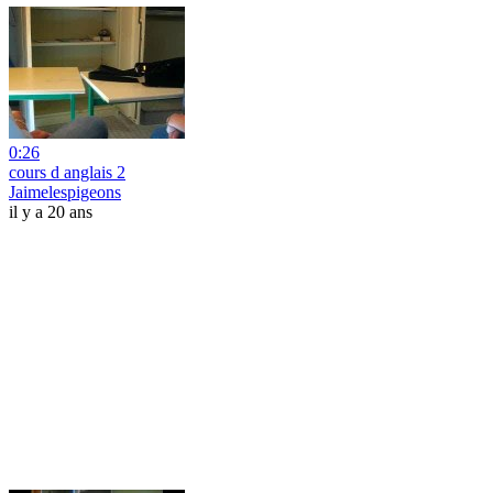
0:26
cours d anglais 2
Jaimelespigeons
il y a 20 ans