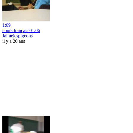
1:09
cours français 01.06
Jaimelespigeons
il y a 20 ans