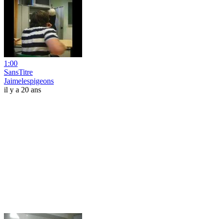
1:00
SansTitre
Jaimelespigeons
il y a 20 ans