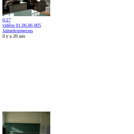
0:27
vidéos 01.06.06 005
Jaimelespigeons
il y a 20 ans