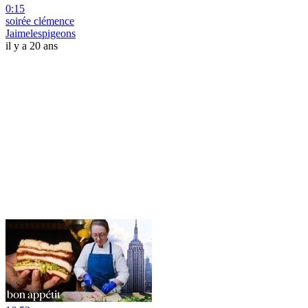
0:15
soirée clémence
Jaimelespigeons
il y a 20 ans