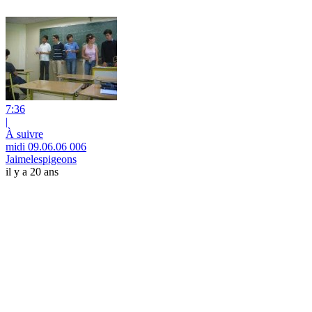
7:36
|
À suivre
midi 09.06.06 006
Jaimelespigeons
il y a 20 ans