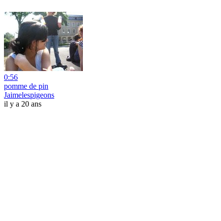
0:56
pomme de pin
Jaimelespigeons
il y a 20 ans