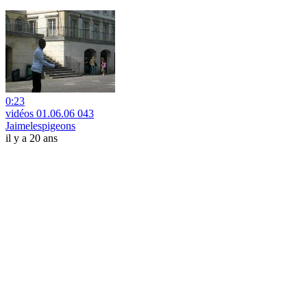
0:23
vidéos 01.06.06 043
Jaimelespigeons
il y a 20 ans