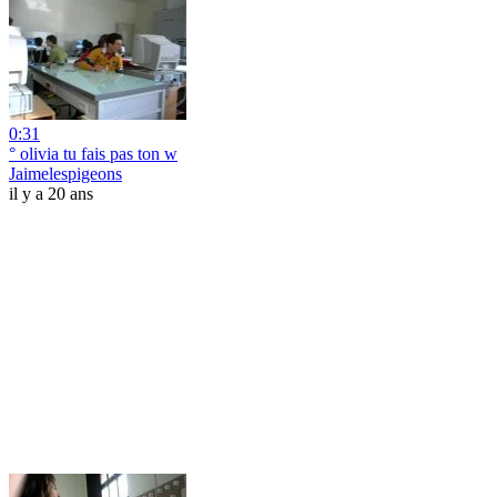
0:31
° olivia tu fais pas ton w
Jaimelespigeons
il y a 20 ans