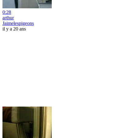
0:28
arthur
Jaimelespigeons
il y a 20 ans