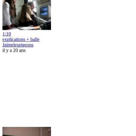
1:10
explications + balle
Jaimelespigeons
il y a 20 ans