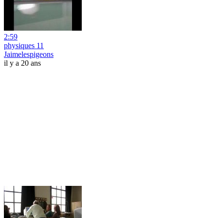
2:59
physiques 11
Jaimelespigeons
il y a 20 ans