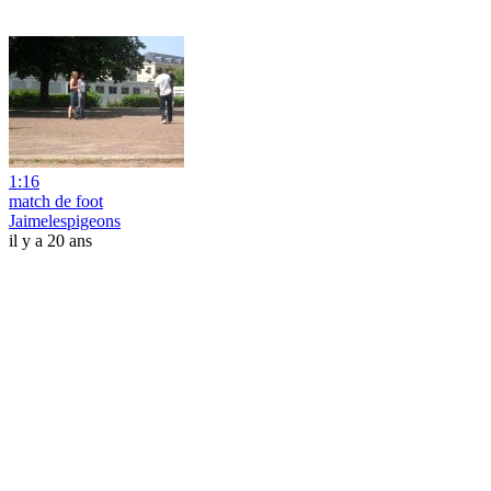
1:16
match de foot
Jaimelespigeons
il y a 20 ans