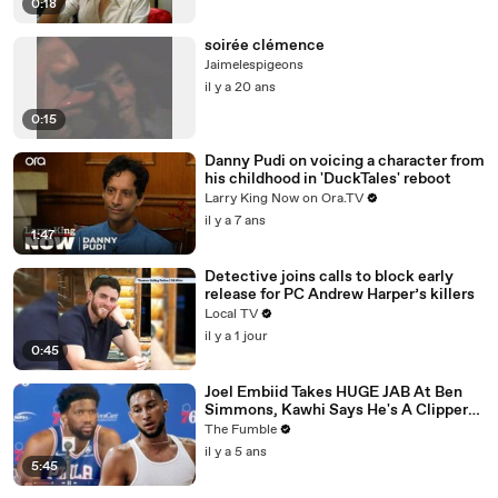
0:18
soirée clémence
Jaimelespigeons
il y a 20 ans
0:15
Danny Pudi on voicing a character from
his childhood in 'DuckTales' reboot
Larry King Now on Ora.TV
il y a 7 ans
1:47
Detective joins calls to block early
release for PC Andrew Harper’s killers
Local TV
il y a 1 jour
0:45
Joel Embiid Takes HUGE JAB At Ben
Simmons, Kawhi Says He's A Clipper
For Life: NBA Media Day Recap
The Fumble
il y a 5 ans
5:45