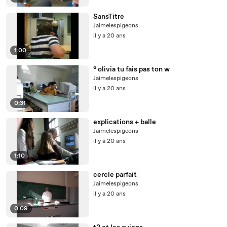
SansTitre
Jaimelespigeons
il y a 20 ans
1:00
° olivia tu fais pas ton w
Jaimelespigeons
il y a 20 ans
0:31
explications + balle
Jaimelespigeons
il y a 20 ans
1:10
cercle parfait
Jaimelespigeons
il y a 20 ans
0:09