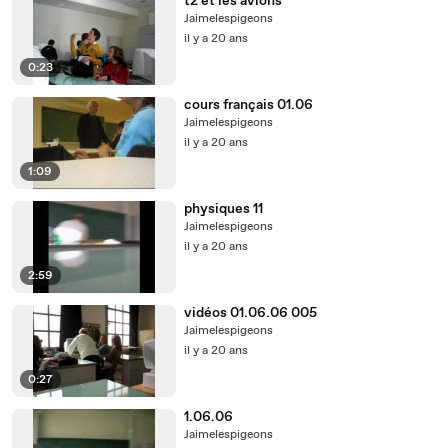
t2 et les avions
Jaimelespigeons
il y a 20 ans
0:23
cours français 01.06
Jaimelespigeons
il y a 20 ans
1:09
physiques 11
Jaimelespigeons
il y a 20 ans
2:59
vidéos 01.06.06 005
Jaimelespigeons
il y a 20 ans
0:27
1.06.06
Jaimelespigeons