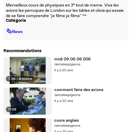
Merveilleux cours de physiques en 3° tout de meme. Vive les
avions les perruques de London sur les tables et olivia qui essaie
de se faire comprendre "je filme je filme" ^^
Catégorie
🗞
News
Recommandations
midi 09.06.06 006
Jaimelespigeons
il y a 20 ans
7:36
|
À suivre
comment faire des avions
Jaimelespigeons
il y a 20 ans
11:58
cours anglais
Jaimelespigeons
il y a 20 ans