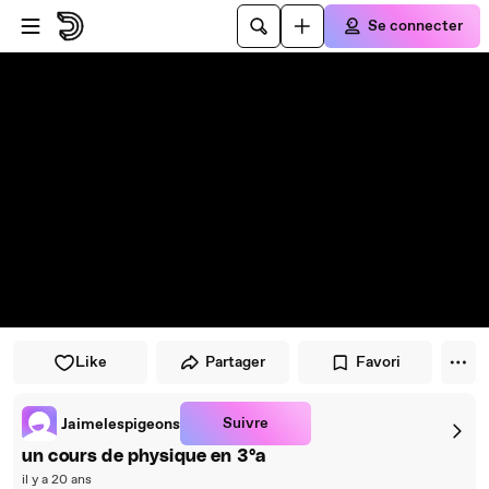
Passer au player
Passer au contenu principal
Se connecter
Like
Partager
Favori
Suivre
Jaimelespigeons
un cours de physique en 3°a
il y a 20 ans