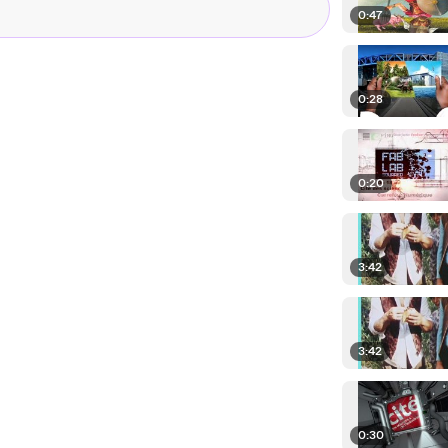
0:47
0:28
0:20
3:42
3:42
0:30