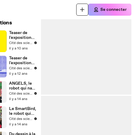
Se connecter
tions
Teaser de
l'exposition
"Bébés
Cité des sciences et de l'industrie
Animaux"
il y a 10 ans
Teaser de
l'exposition
#Risque
Cité des sciences et de l'industrie
il y a 12 ans
ANGELS, le
robot qui nage
comme une
Cité des sciences et de l'industrie
anguille
il y a 14 ans
Le SmartBird,
le robot qui
vole comme
Cité des sciences et de l'industrie
un oiseau
il y a 14 ans
Du dessin à la