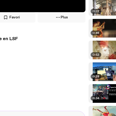
0:22
Favori
Plus
0:48
e en LSF
0:52
0:28
0:34