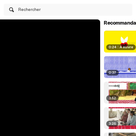
Rechercher
Recommanda
0:24
|
À suivre
0:37
3:52
3:25