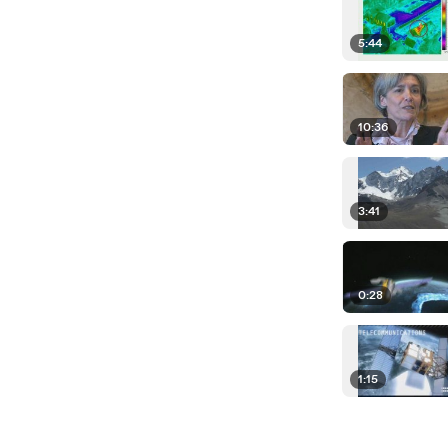
5:44
10:36
3:41
0:28
1:15