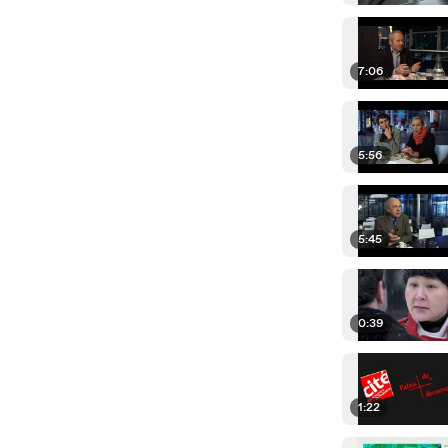
7:06
5:56
5:45
0:39
1:22