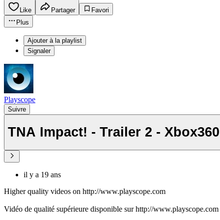
Like
Partager
Favori
Plus
Ajouter à la playlist
Signaler
Playscope
Suivre
TNA Impact! - Trailer 2 - Xbox360
il y a 19 ans
Higher quality videos on http://www.playscope.com
Vidéo de qualité supérieure disponible sur http://www.playscope.com