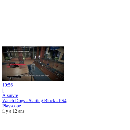
19:56
|
À suivre
Watch Dogs - Starting Block - PS4
Playscope
il y a 12 ans