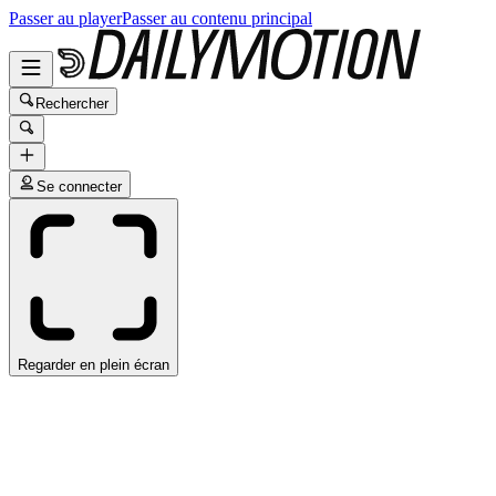
Passer au player
Passer au contenu principal
Rechercher
Se connecter
Regarder en plein écran