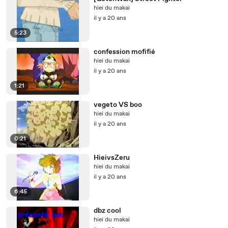
hiei du makai
il y a 20 ans
5:23
confession mofifié
hiei du makai
il y a 20 ans
1:21
vegeto VS boo
hiei du makai
il y a 20 ans
0:21
HieivsZeru
hiei du makai
il y a 20 ans
6:45
dbz cool
hiei du makai