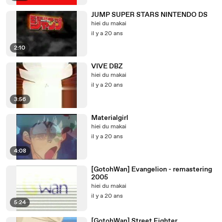
JUMP SUPER STARS NINTENDO DS
hiei du makai
il y a 20 ans
2:10
VIVE DBZ
hiei du makai
il y a 20 ans
3:56
Materialgirl
hiei du makai
il y a 20 ans
4:08
[GotohWan] Evangelion - remastering
2005
hiei du makai
il y a 20 ans
5:24
[GotohWan] Street Fighter