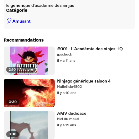
le générique d'académie des ninjas
Catégorie
🎈
Amusant
Recommandations
#001 - L'Académie des ninjas HQ
jpschuck
il y a 11 ans
2:10
|
À suivre
Ninjago générique saison 4
Huileticia4802
il y a 10 ans
0:30
AMV dedicace
hiei du makai
il y a 19 ans
3:30