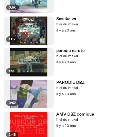
0:56
Sasuke vs
hiei du makai
il y a 20 ans
1:02
parodie naruto
hiei du makai
il y a 20 ans
1:55
PARODIE DBZ
hiei du makai
il y a 20 ans
0:52
AMV DBZ comique
hiei du makai
il y a 20 ans
2:48