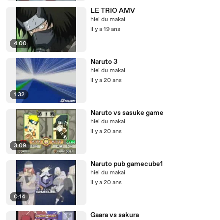
LE TRIO AMV
hiei du makai
il y a 19 ans
4:00
Naruto 3
hiei du makai
il y a 20 ans
1:32
Naruto vs sasuke game
hiei du makai
il y a 20 ans
3:09
Naruto pub gamecube1
hiei du makai
il y a 20 ans
0:14
Gaara vs sakura