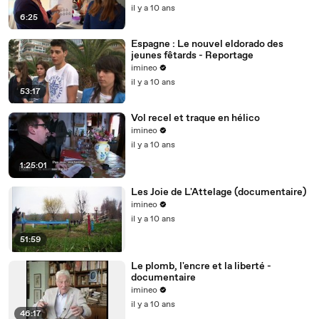
il y a 10 ans
6:25
Espagne : Le nouvel eldorado des
jeunes fêtards - Reportage
imineo
il y a 10 ans
53:17
Vol recel et traque en hélico
imineo
il y a 10 ans
1:25:01
Les Joie de L'Attelage (documentaire)
imineo
il y a 10 ans
51:59
Le plomb, l'encre et la liberté -
documentaire
imineo
il y a 10 ans
46:17