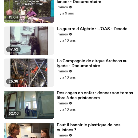
lancer - Documentaire
imineo
il y a 9 ans
13:04
La guerre d Algérie : L'OAS - l'exode
imineo
il y a 10 ans
47:52
La Compagnie de cirque Archaos au
lycée - Documentaire
imineo
il y a 10 ans
25:38
Des anges en enfer : donner son temps
libre à des prisionners
imineo
il y a 10 ans
52:06
Faut il bannir le plastique de nos
cuisines ?
imineo