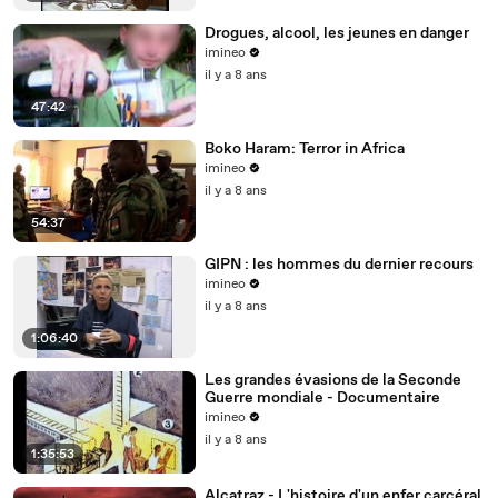
Drogues, alcool, les jeunes en danger
imineo
il y a 8 ans
47:42
Boko Haram: Terror in Africa
imineo
il y a 8 ans
54:37
GIPN : les hommes du dernier recours
imineo
il y a 8 ans
1:06:40
Les grandes évasions de la Seconde
Guerre mondiale - Documentaire
imineo
il y a 8 ans
1:35:53
Alcatraz - L'histoire d'un enfer carcéral