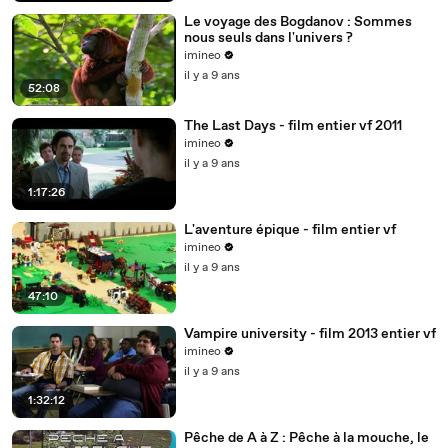
Le voyage des Bogdanov : Sommes
nous seuls dans l'univers ?
imineo
il y a 9 ans
52:08
The Last Days - film entier vf 2011
imineo
il y a 9 ans
1:17:26
L'aventure épique - film entier vf
imineo
il y a 9 ans
47:10
Vampire university - film 2013 entier vf
imineo
il y a 9 ans
1:32:12
Pêche de A à Z : Pêche à la mouche, le