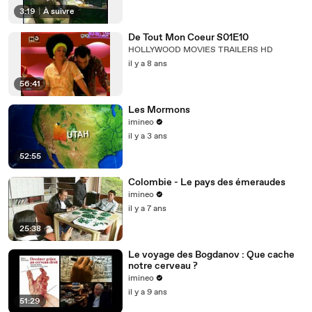
3:19
|
À suivre
De Tout Mon Coeur S01E10
HOLLYWOOD MOVIES TRAILERS HD
il y a 8 ans
56:41
Les Mormons
imineo
il y a 3 ans
52:55
Colombie - Le pays des émeraudes
imineo
il y a 7 ans
25:38
Le voyage des Bogdanov : Que cache
notre cerveau ?
imineo
il y a 9 ans
51:29