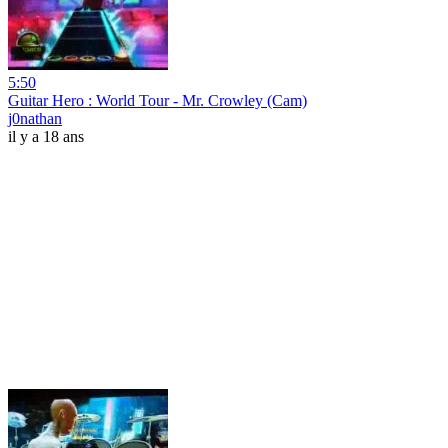
5:50
Guitar Hero : World Tour - Mr. Crowley (Cam)
j0nathan
il y a 18 ans