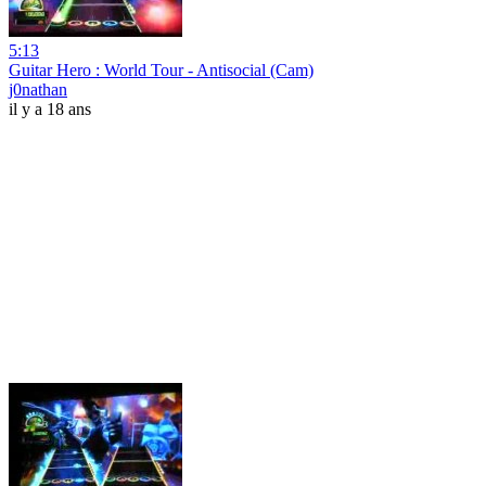
5:13
Guitar Hero : World Tour - Antisocial (Cam)
j0nathan
il y a 18 ans