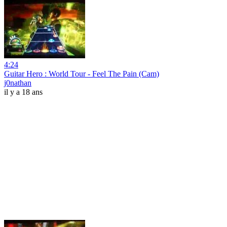
4:24
Guitar Hero : World Tour - Feel The Pain (Cam)
j0nathan
il y a 18 ans