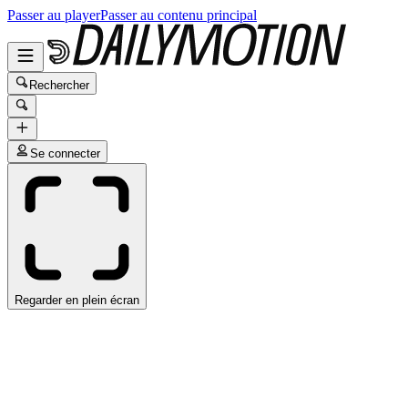
Passer au player
Passer au contenu principal
Rechercher
Se connecter
Regarder en plein écran