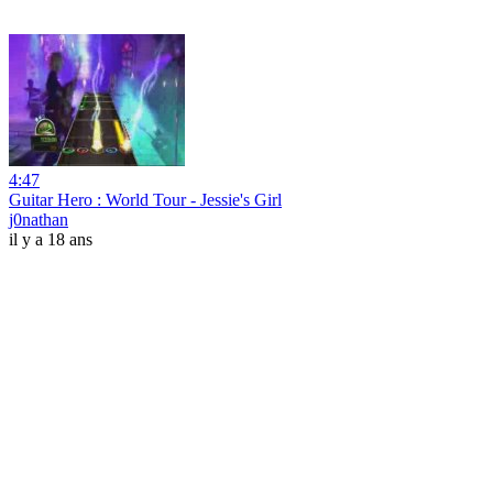
4:47
Guitar Hero : World Tour - Jessie's Girl
j0nathan
il y a 18 ans