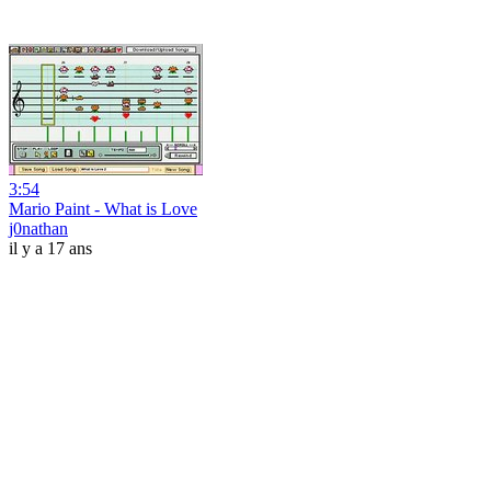
3:54
Mario Paint - What is Love
j0nathan
il y a 17 ans