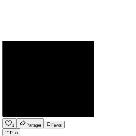
1
Partager
Favori
Plus