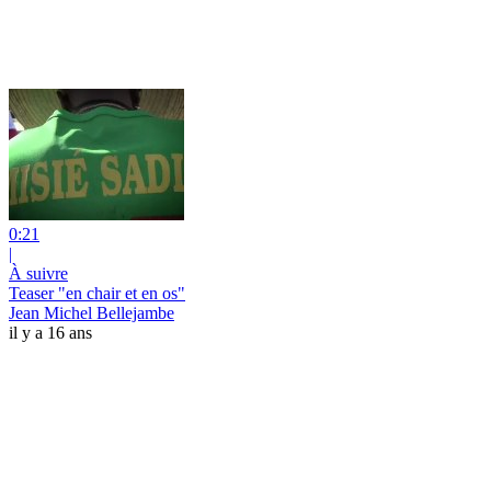
0:21
|
À suivre
Teaser "en chair et en os"
Jean Michel Bellejambe
il y a 16 ans