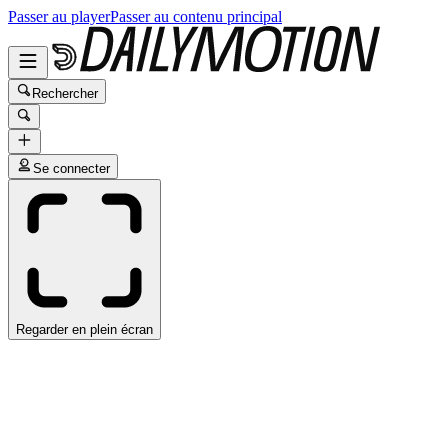
Passer au player
Passer au contenu principal
Rechercher
Se connecter
Regarder en plein écran