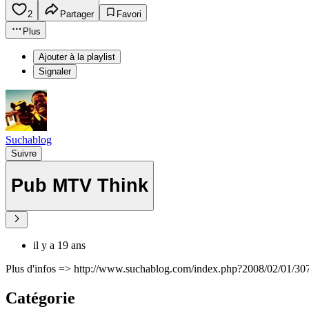
2
Partager
Favori
Plus
Ajouter à la playlist
Signaler
Suchablog
Suivre
Pub MTV Think
il y a 19 ans
Plus d'infos => http://www.suchablog.com/index.php?2008/02/01/307
Catégorie