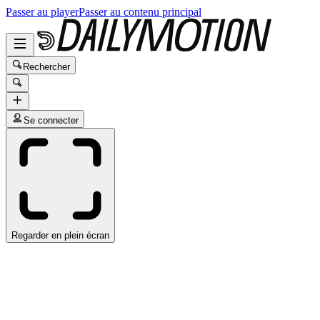
Passer au player
Passer au contenu principal
Rechercher
Se connecter
Regarder en plein écran