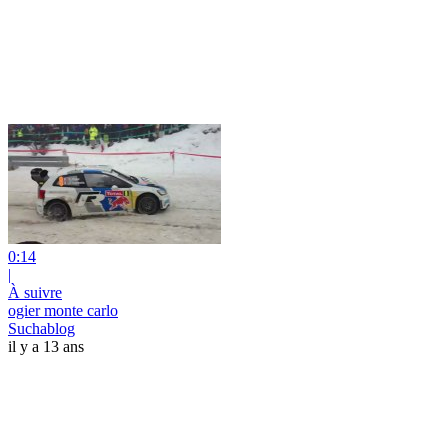
0:14
|
À suivre
ogier monte carlo
Suchablog
il y a 13 ans