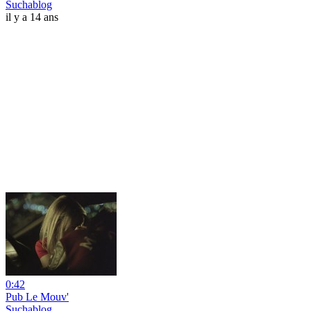
Suchablog
il y a 14 ans
0:42
Pub Le Mouv'
Suchablog