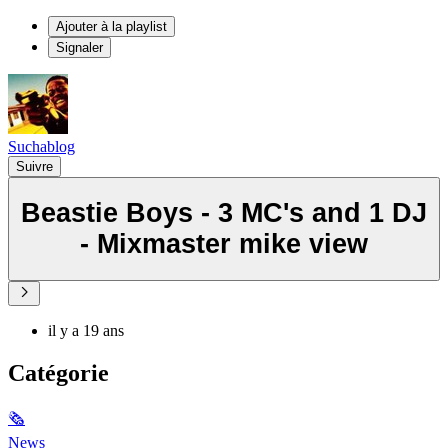
Ajouter à la playlist
Signaler
Suchablog
Suivre
Beastie Boys - 3 MC's and 1 DJ
- Mixmaster mike view
il y a 19 ans
Catégorie
🗞
News