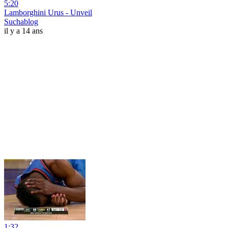
5:20
Lamborghini Urus - Unveil
Suchablog
il y a 14 ans
1:32