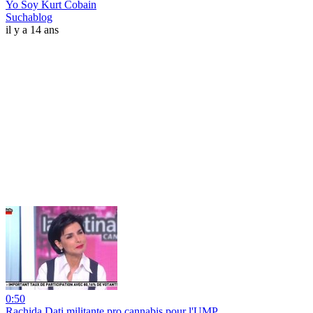
Yo Soy Kurt Cobain
Suchablog
il y a 14 ans
0:50
Rachida Dati militante pro cannabis pour l'UMP