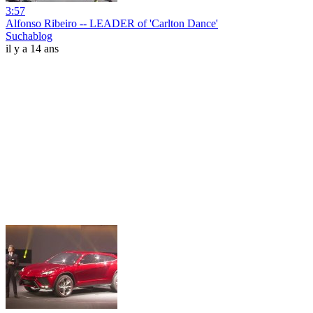
3:57
Alfonso Ribeiro -- LEADER of 'Carlton Dance'
Suchablog
il y a 14 ans