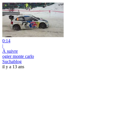
0:14
|
À suivre
ogier monte carlo
Suchablog
il y a 13 ans