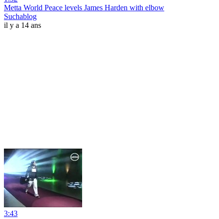
Metta World Peace levels James Harden with elbow
Suchablog
il y a 14 ans
3:43