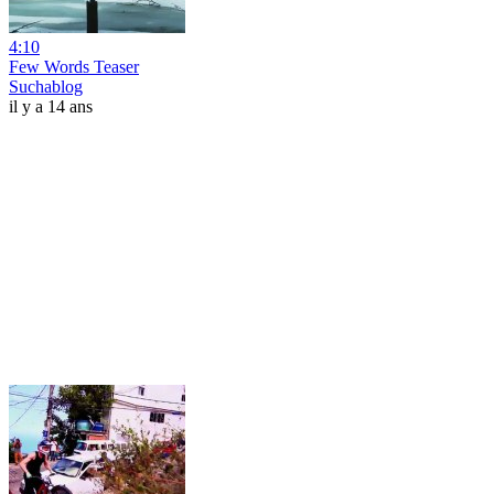
4:10
Few Words Teaser
Suchablog
il y a 14 ans