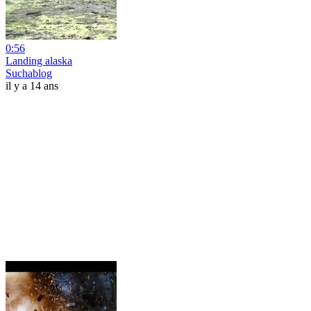
0:56
Landing alaska
Suchablog
il y a 14 ans