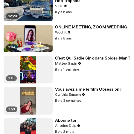
Hop Trophies
VICE
il y a 6 ans
12:24
ONLINE MEETING, ZOOM WEDDING
Wochit
il y a 5 ans
1:04
C'est Qui Sadie Sink dans Spider-Man ?
Matteo Sapin
il y a 1 semaine
1:15
Vous avez aimé le film Obsession?
Cynthia Enparle
il y a 3 semaines
1:53
Abonne toi
Antoine Delp
il y a 3 mois