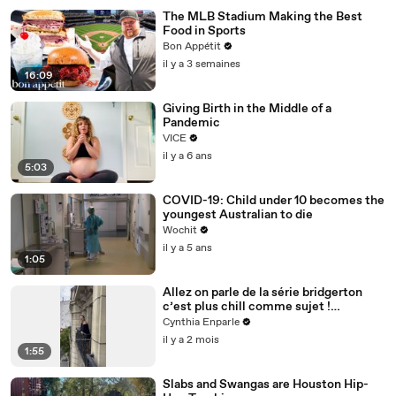
The MLB Stadium Making the Best
Food in Sports
Bon Appétit
il y a 3 semaines
16:09
Giving Birth in the Middle of a
Pandemic
VICE
il y a 6 ans
5:03
COVID-19: Child under 10 becomes the
youngest Australian to die
Wochit
il y a 5 ans
1:05
Allez on parle de la série bridgerton
c’est plus chill comme sujet !
#histoire
Cynthia Enparle
il y a 2 mois
1:55
Slabs and Swangas are Houston Hip-