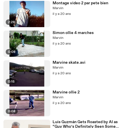
Montage video 2 par pete bien
Marvin
il y a 20 ans
2:28
Simon ollie 4 marches
Marvin
il y a 20 ans
0:08
Marvine skate.avi
Marvin
il y a 20 ans
0:15
Marvine ollie 2
Marvin
il y a 20 ans
0:08
Luis Guzmán Gets Roasted by AI as
“Guy Who’s Definitely Seen Some