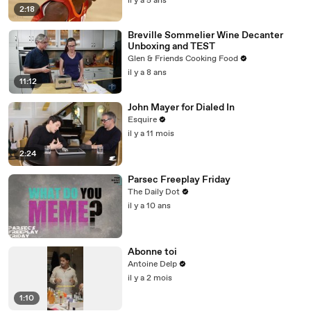
il y a 5 ans
2:18
Breville Sommelier Wine Decanter
Unboxing and TEST
Glen & Friends Cooking Food
il y a 8 ans
11:12
John Mayer for Dialed In
Esquire
il y a 11 mois
2:24
Parsec Freeplay Friday
The Daily Dot
il y a 10 ans
Abonne toi
Antoine Delp
il y a 2 mois
1:10