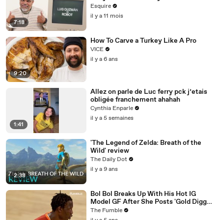
Things” | Esquire
Esquire
il y a 11 mois
7:18
How To Carve a Turkey Like A Pro
VICE
il y a 6 ans
9:20
Allez on parle de Luc ferry pck j’etais
obligée franchement ahahah
Cynthia Enparle
il y a 5 semaines
1:41
'The Legend of Zelda: Breath of the
Wild' review
The Daily Dot
il y a 9 ans
2:38
Bol Bol Breaks Up With His Hot IG
Model GF After She Posts 'Gold Digger
For Life' In TikTok Video
The Fumble