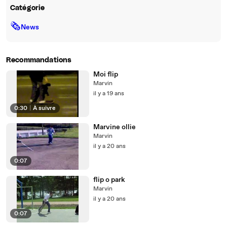
Catégorie
🗞
News
Recommandations
Moi flip
Marvin
il y a 19 ans
0:30
|
À suivre
Marvine ollie
Marvin
il y a 20 ans
0:07
flip o park
Marvin
il y a 20 ans
0:07