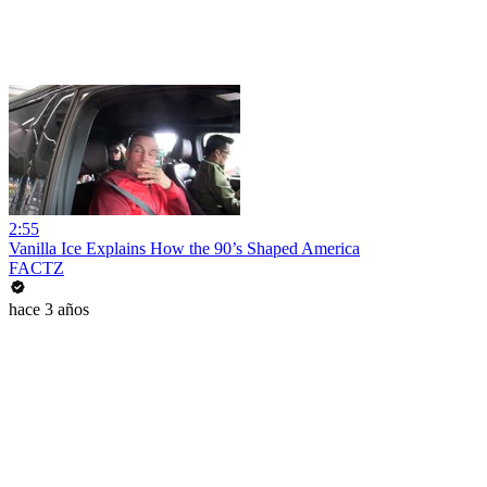
2:55
Vanilla Ice Explains How the 90’s Shaped America
FACTZ
hace 3 años