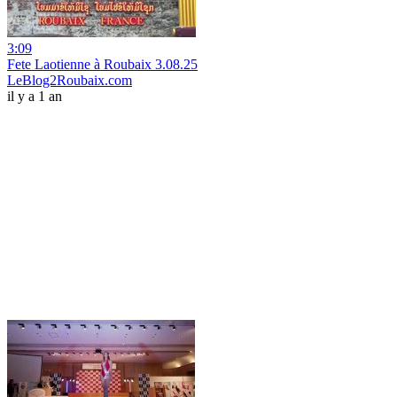
3:09
Fete Laotienne à Roubaix 3.08.25
LeBlog2Roubaix.com
il y a 1 an