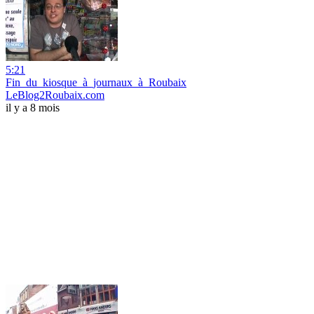
5:21
Fin_du_kiosque_à_journaux_à_Roubaix
LeBlog2Roubaix.com
il y a 8 mois