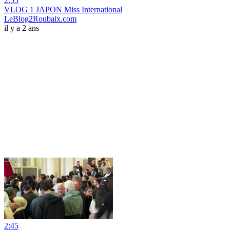
2:55
VLOG 1 JAPON Miss International
LeBlog2Roubaix.com
il y a 2 ans
2:45