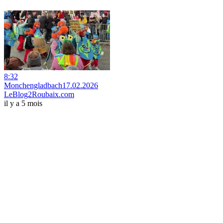
8:32
Monchengladbach17.02.2026
LeBlog2Roubaix.com
il y a 5 mois