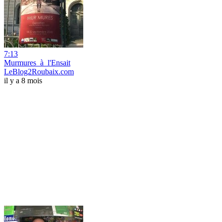
7:13
Murmures_à_l'Ensait
LeBlog2Roubaix.com
il y a 8 mois