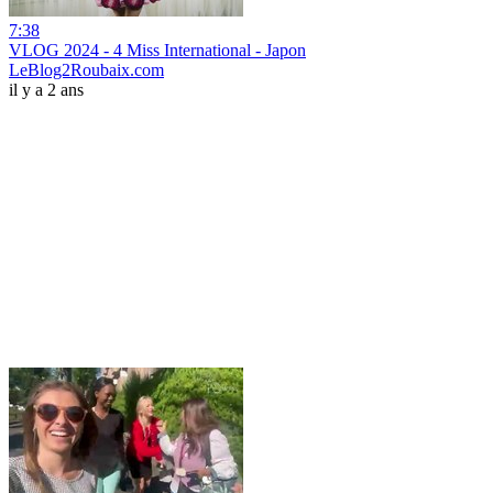
7:38
VLOG 2024 - 4 Miss International - Japon
LeBlog2Roubaix.com
il y a 2 ans