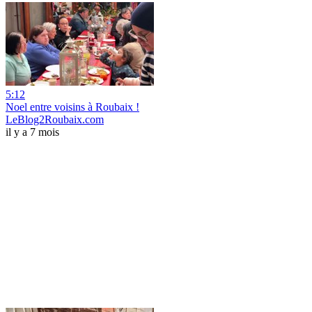
5:12
Noel entre voisins à Roubaix !
LeBlog2Roubaix.com
il y a 7 mois