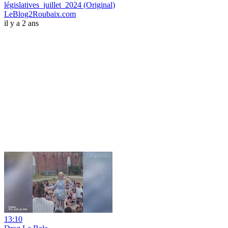
législatives_juillet_2024 (Original)
LeBlog2Roubaix.com
il y a 2 ans
13:10