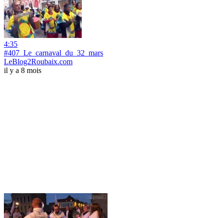
4:35
#407_Le_carnaval_du_32_mars
LeBlog2Roubaix.com
il y a 8 mois