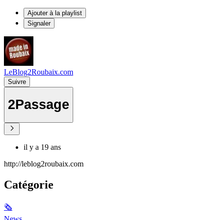
Ajouter à la playlist
Signaler
LeBlog2Roubaix.com
Suivre
2Passage
il y a 19 ans
http://leblog2roubaix.com
Catégorie
🗞
News