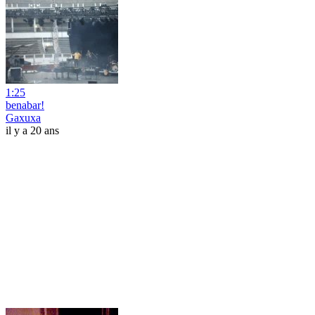
1:25
benabar!
Gaxuxa
il y a 20 ans