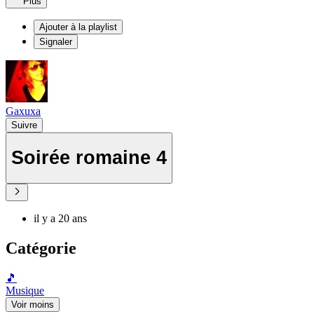
Plus
Ajouter à la playlist
Signaler
Gaxuxa
Suivre
Soirée romaine 4
il y a 20 ans
Catégorie
🎵
Musique
Voir moins