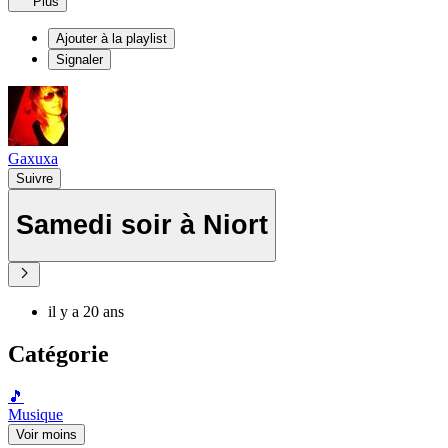
Plus
Ajouter à la playlist
Signaler
Gaxuxa
Suivre
Samedi soir à Niort
il y a 20 ans
Catégorie
🎵
Musique
Voir moins