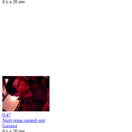
il y a 20 ans
0:47
Niort repas samedi soir
Gaxuxa
il y a 20 ans