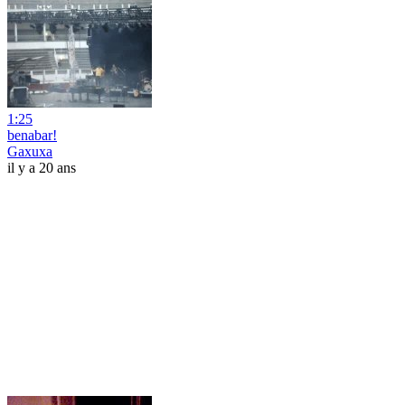
1:25
benabar!
Gaxuxa
il y a 20 ans