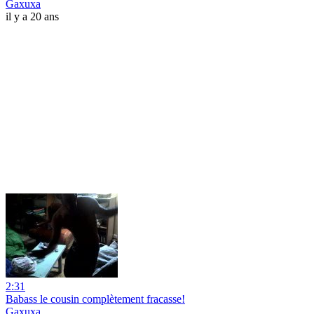
Gaxuxa
il y a 20 ans
2:31
Babass le cousin complètement fracasse!
Gaxuxa