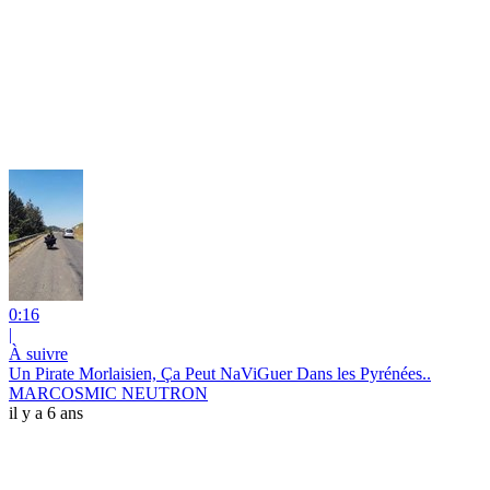
0:16
|
À suivre
Un Pirate Morlaisien, Ça Peut NaViGuer Dans les Pyrénées..
MARCOSMIC NEUTRON
il y a 6 ans