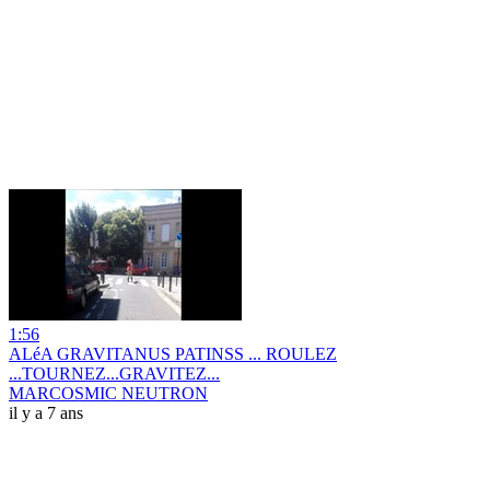
1:56
ALéA GRAVITANUS PATINSS ... ROULEZ
...TOURNEZ...GRAVITEZ...
MARCOSMIC NEUTRON
il y a 7 ans