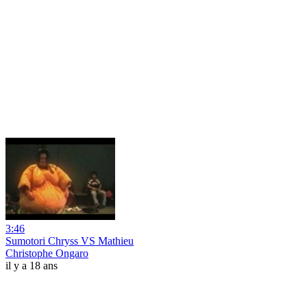
3:46
Sumotori Chryss VS Mathieu
Christophe Ongaro
il y a 18 ans