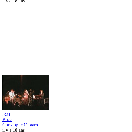
il y a 18 ans
5:21
Buzz
Christophe Ongaro
il y a 18 ans