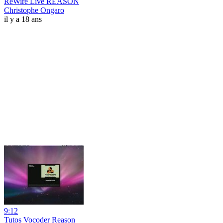
ReWire Live REASON
Christophe Ongaro
il y a 18 ans
9:12
Tutos Vocoder Reason