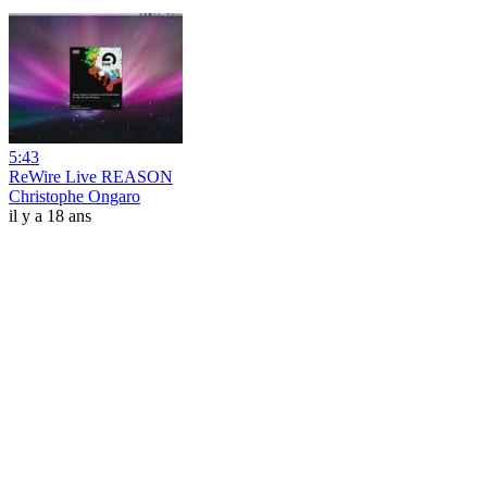
5:43
ReWire Live REASON
Christophe Ongaro
il y a 18 ans