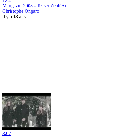
1:42
Mangazur 2008 - Teaser Zeub'Art
Christophe Ongaro
il y a 18 ans
3:07