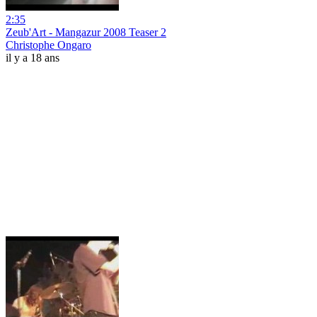
2:35
Zeub'Art - Mangazur 2008 Teaser 2
Christophe Ongaro
il y a 18 ans