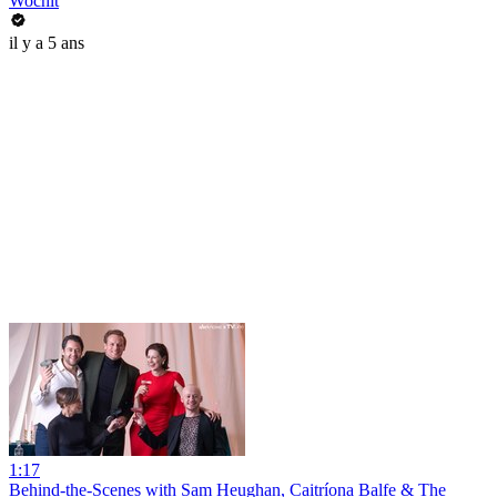
Wochit
il y a 5 ans
1:17
Behind-the-Scenes with Sam Heughan, Caitríona Balfe & The