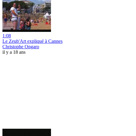
1:08
Le Zeub'Art expliqué à Cannes
Christophe Ongaro
il y a 18 ans