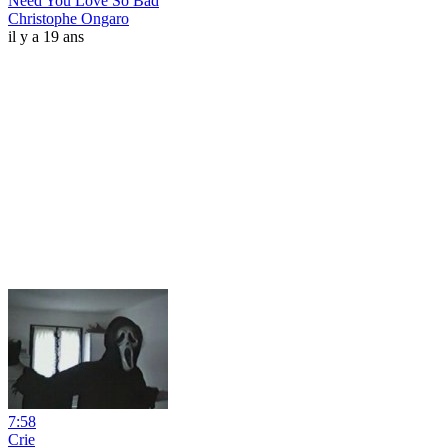
Need You Love So Bad
Christophe Ongaro
il y a 19 ans
7:58
Crie