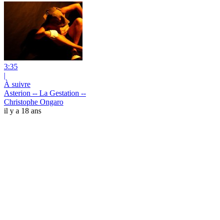
3:35
|
À suivre
Asterion -- La Gestation --
Christophe Ongaro
il y a 18 ans