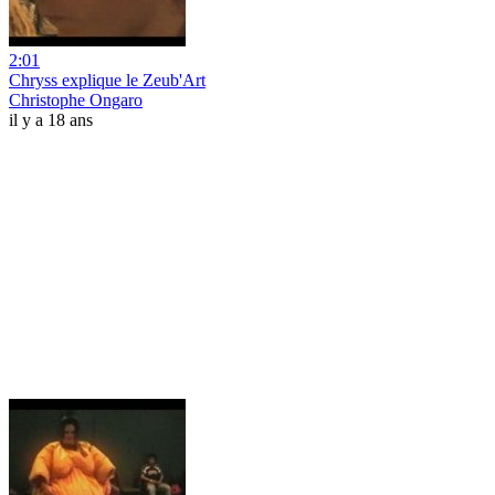
2:01
Chryss explique le Zeub'Art
Christophe Ongaro
il y a 18 ans