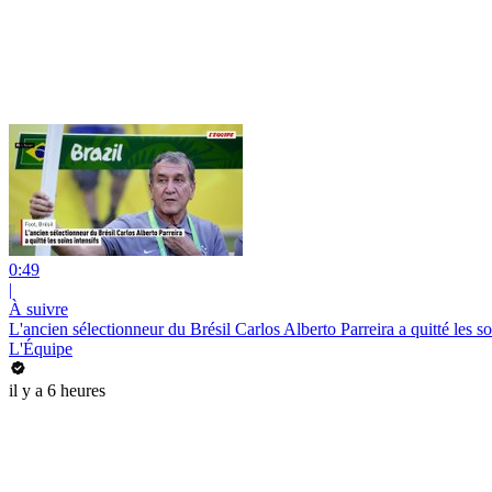
0:49
|
À suivre
L'ancien sélectionneur du Brésil Carlos Alberto Parreira a quitté les soi
L'Équipe
il y a 6 heures