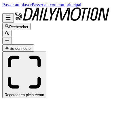
Passer au player
Passer au contenu principal
Rechercher
Se connecter
Regarder en plein écran