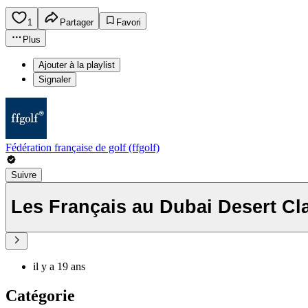
1
Partager
Favori
Plus
Ajouter à la playlist
Signaler
Fédération française de golf (ffgolf)
Suivre
Les Français au Dubai Desert Cla
il y a 19 ans
Catégorie