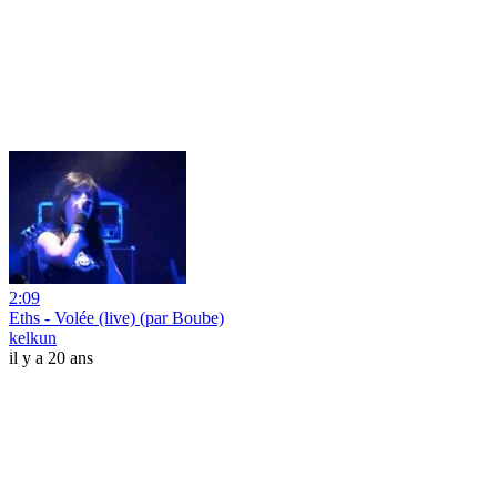
2:09
Eths - Volée (live) (par Boube)
kelkun
il y a 20 ans