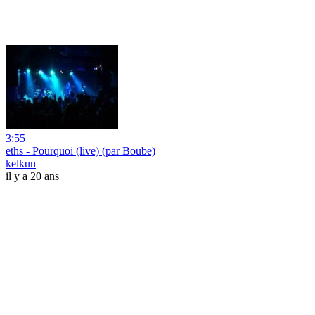
3:55
eths - Pourquoi (live) (par Boube)
kelkun
il y a 20 ans