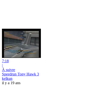
7:18
|
À suivre
Speedrun Tony Hawk 3
kelkun
il y a 19 ans