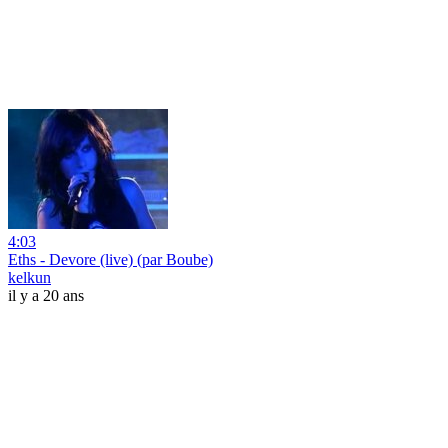
4:03
Eths - Devore (live) (par Boube)
kelkun
il y a 20 ans