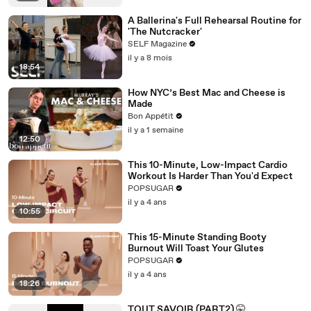
A Ballerina's Full Rehearsal Routine for
'The Nutcracker'
SELF Magazine
il y a 8 mois
18:54
How NYC’s Best Mac and Cheese is
Made
Bon Appétit
il y a 1 semaine
12:50
This 10-Minute, Low-Impact Cardio
Workout Is Harder Than You'd Expect
POPSUGAR
il y a 4 ans
10:55
This 15-Minute Standing Booty
Burnout Will Toast Your Glutes
POPSUGAR
il y a 4 ans
18:26
TOUT SAVOIR (PART2) 🤫