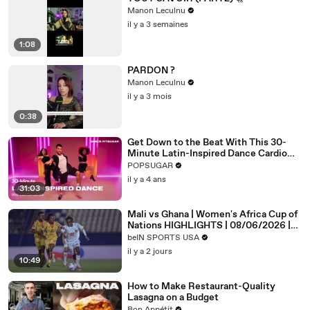
Manon Leculnu
il y a 3 semaines
1:08
PARDON ?
Manon Leculnu
il y a 3 mois
0:38
Get Down to the Beat With This 30-
Minute Latin-Inspired Dance Cardio
Routine
POPSUGAR
il y a 4 ans
31:03
Mali vs Ghana | Women's Africa Cup of
Nations HIGHLIGHTS | 08/06/2026 |
bien SPORTS USA
beIN SPORTS USA
il y a 2 jours
10:49
How to Make Restaurant-Quality
Lasagna on a Budget