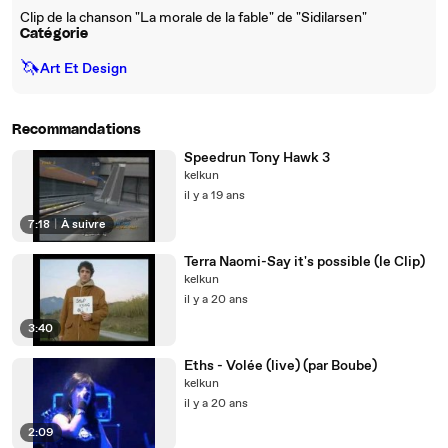
Clip de la chanson "La morale de la fable" de "Sidilarsen"
Catégorie
🦄
Art Et Design
Recommandations
Speedrun Tony Hawk 3
kelkun
il y a 19 ans
7:18
|
À suivre
Terra Naomi-Say it's possible (le Clip)
kelkun
il y a 20 ans
3:40
Eths - Volée (live) (par Boube)
kelkun
il y a 20 ans
2:09