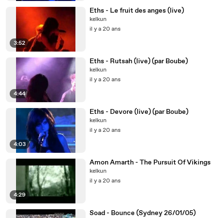
Eths - Le fruit des anges (live)
kelkun
il y a 20 ans
3:52
Eths - Rutsah (live) (par Boube)
kelkun
il y a 20 ans
4:44
Eths - Devore (live) (par Boube)
kelkun
il y a 20 ans
4:03
Amon Amarth - The Pursuit Of Vikings
kelkun
il y a 20 ans
4:29
Soad - Bounce (Sydney 26/01/05)