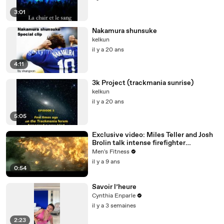
3:01
Nakamura shunsuke
kelkun
il y a 20 ans
4:11
3k Project (trackmania sunrise)
kelkun
il y a 20 ans
5:05
Exclusive video: Miles Teller and Josh
Brolin talk intense firefighter
bootcamp for ‘Only the Brave’
Men's Fitness
il y a 9 ans
0:54
Savoir l’heure
Cynthia Enparle
il y a 3 semaines
2:23