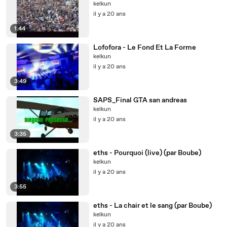
kelkun
il y a 20 ans
1:44
Lofofora - Le Fond Et La Forme
kelkun
il y a 20 ans
3:49
SAPS_Final GTA san andreas
kelkun
il y a 20 ans
3:35
eths - Pourquoi (live) (par Boube)
kelkun
il y a 20 ans
3:55
eths - La chair et le sang (par Boube)
kelkun
il y a 20 ans