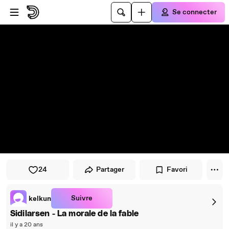
Passer au player
Passer au contenu principal
Se connecter
24
Partager
Favori
Suivre
kelkun
Sidilarsen - La morale de la fable
il y a 20 ans