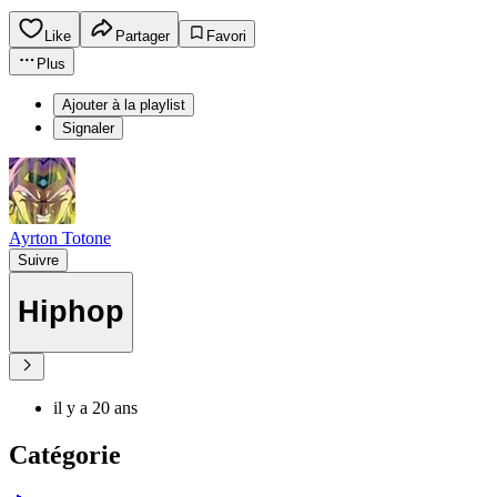
Like
Partager
Favori
Plus
Ajouter à la playlist
Signaler
Ayrton Totone
Suivre
Hiphop
il y a 20 ans
Catégorie