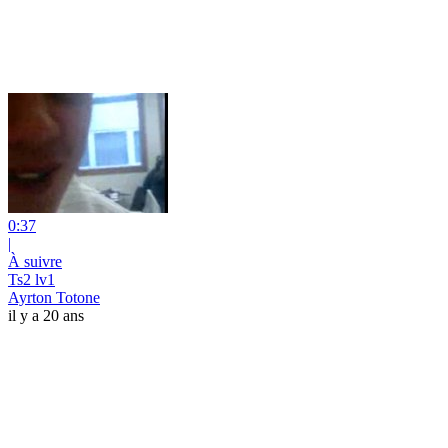
0:37
|
À suivre
Ts2 lv1
Ayrton Totone
il y a 20 ans