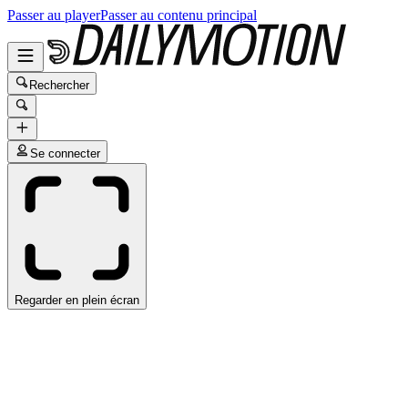
Passer au player
Passer au contenu principal
Rechercher
Se connecter
Regarder en plein écran