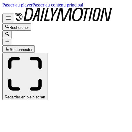
Passer au player
Passer au contenu principal
Rechercher
Se connecter
Regarder en plein écran