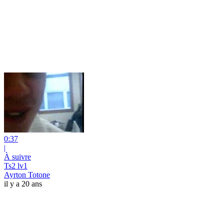
0:37
|
À suivre
Ts2 lv1
Ayrton Totone
il y a 20 ans