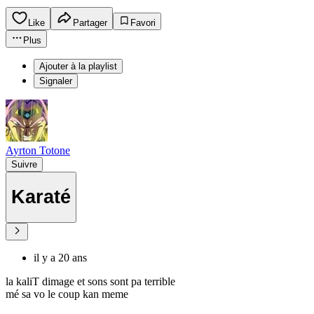
Like
Partager
Favori
Plus
Ajouter à la playlist
Signaler
Ayrton Totone
Suivre
Karaté
il y a 20 ans
la kaliT dimage et sons sont pa terrible
mé sa vo le coup kan meme