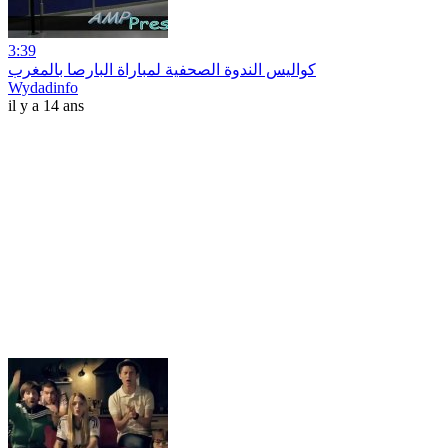
3:39
كواليس الندوة الصحفية لمباراة البارصا بالمغرب
Wydadinfo
il y a 14 ans