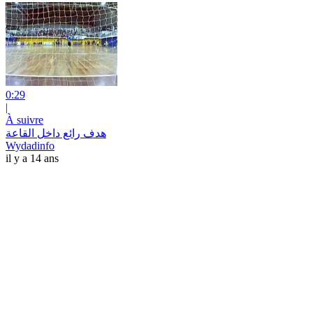
0:29
|
À suivre
هدف رائع داخل القاعة
Wydadinfo
il y a 14 ans