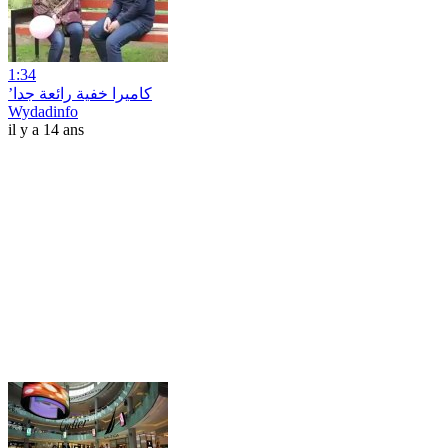
1:34
’كاميرا خفية رائعة جدا
Wydadinfo
il y a 14 ans