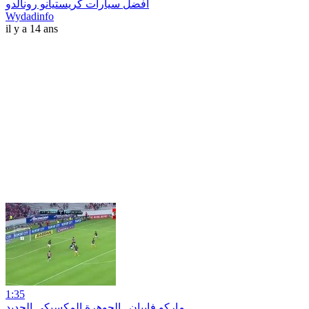
أفضل سيارات كريستيانو رونالدو
Wydadinfo
il y a 14 ans
1:35
ماركو فابيان ..الجوهرة المكسيكي الجديد