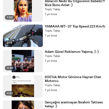
Ablacım Nedir Bu Özgüvenin Sebebi!?!
Bize Bunu Anlat :)
Toplu Takip
7 yıl önce
1:00
YAMAHA MT- 07 Top Speed 223 Km/h
Toplu Takip
7 yıl önce
2:18
Adam Güzel Reklamını Yapmış :) :)
Toplu Takip
7 yıl önce
0:39
600'lük Motor Görünce Hayran Olan
Motorcu
Toplu Takip
7 yıl önce
0:52
Gerçeğini aratmayan İbrahim Tatlıses
halayı :)