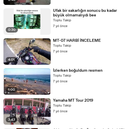
6:45
Ufak bir sakarlığın sonucu bu kadar
büyük olmamalıydı bee
Toplu Takip
7 yıl önce
0:30
MT-07 HARBİ İNCELEME
Toplu Takip
7 yıl önce
4:01
İzlerken boğuldum resmen
Toplu Takip
7 yıl önce
1:00
Yamaha MT Tour 2019
Toplu Takip
7 yıl önce
3:43