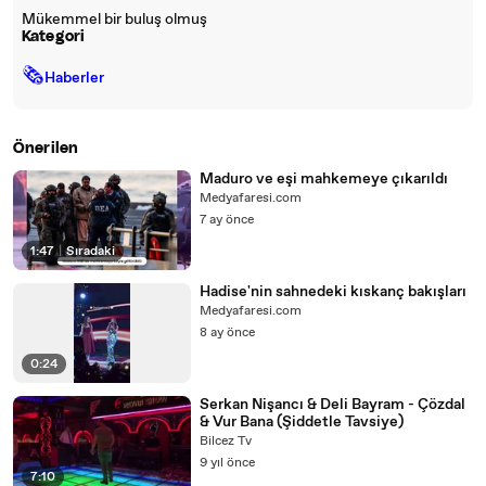
Mükemmel bir buluş olmuş
Kategori
🗞
Haberler
Önerilen
Maduro ve eşi mahkemeye çıkarıldı
Medyafaresi.com
7 ay önce
1:47
|
Sıradaki
Hadise'nin sahnedeki kıskanç bakışları
Medyafaresi.com
8 ay önce
0:24
Serkan Nişancı & Deli Bayram - Çözdal
& Vur Bana (Şiddetle Tavsiye)
Bilcez Tv
9 yıl önce
7:10