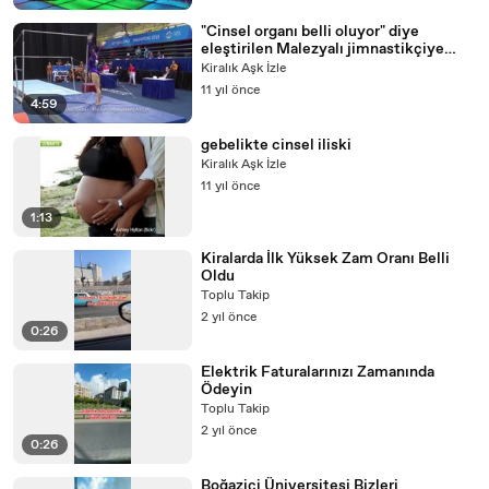
"Cinsel organı belli oluyor" diye
eleştirilen Malezyalı jimnastikçiye
destek yağdı
Kiralık Aşk İzle
11 yıl önce
4:59
gebelikte cinsel iliski
Kiralık Aşk İzle
11 yıl önce
1:13
Kiralarda İlk Yüksek Zam Oranı Belli
Oldu
Toplu Takip
2 yıl önce
0:26
Elektrik Faturalarınızı Zamanında
Ödeyin
Toplu Takip
2 yıl önce
0:26
Boğaziçi Üniversitesi Bizleri