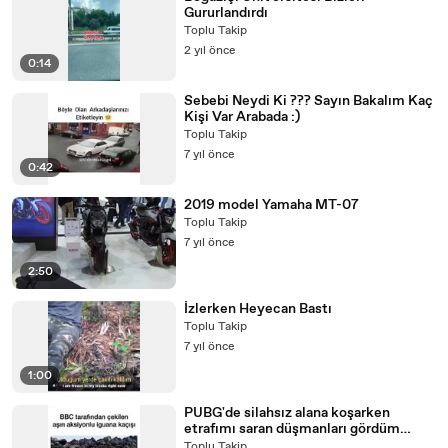
Gururlandırdı
Toplu Takip
2 yıl önce
0:14
Sebebi Neydi Ki ??? Sayın Bakalım Kaç
Kişi Var Arabada :)
Toplu Takip
7 yıl önce
0:42
2019 model Yamaha MT-07
Toplu Takip
7 yıl önce
2:50
İzlerken Heyecan Bastı
Toplu Takip
7 yıl önce
1:00
PUBG'de silahsız alana koşarken
etrafımı saran düşmanları gördüm
sanki
Toplu Takip