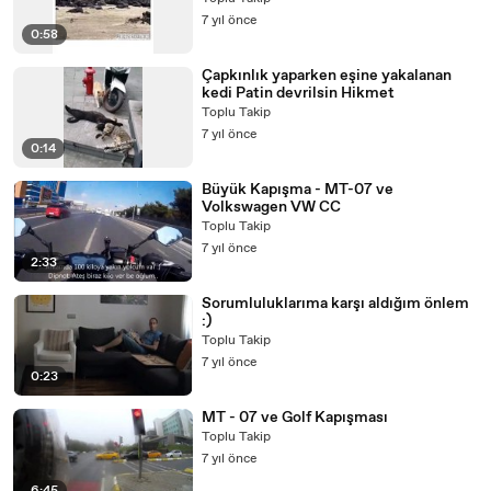
7 yıl önce
0:58
Çapkınlık yaparken eşine yakalanan
kedi Patin devrilsin Hikmet
Toplu Takip
7 yıl önce
0:14
Büyük Kapışma - MT-07 ve
Volkswagen VW CC
Toplu Takip
7 yıl önce
2:33
Sorumluluklarıma karşı aldığım önlem
:)
Toplu Takip
7 yıl önce
0:23
MT - 07 ve Golf Kapışması
Toplu Takip
7 yıl önce