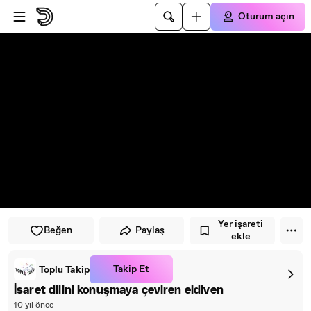
Oynatıcıya atla
Ana içeriğe atla
Oturum açın
Yer işareti
Beğen
Paylaş
ekle
Takip Et
Toplu Takip
İsaret dilini konuşmaya çeviren eldiven
10 yıl önce