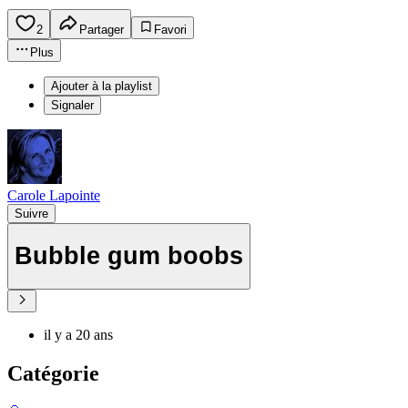
2
Partager
Favori
Plus
Ajouter à la playlist
Signaler
Carole Lapointe
Suivre
Bubble gum boobs
il y a 20 ans
Catégorie