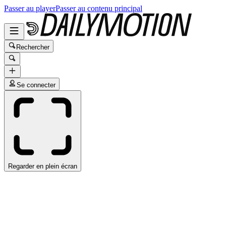
Passer au player
Passer au contenu principal
Rechercher
Se connecter
Regarder en plein écran