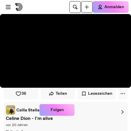
Zum Player springen
Zum Hauptinhalt springen
Anmelden
36
Teilen
Lesezeichen
Folgen
Csilla Stella
Celine Dion - I'm alive
vor 20 Jahren