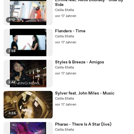
Emilia feat. Ákos Dobrády - Side By
Side
Csilla Stella
vor 17 Jahren
4:12
Flanders - Time
Csilla Stella
vor 17 Jahren
2:58
Styles & Breeze - Amigos
Csilla Stella
vor 17 Jahren
2:42
Sylver feat. John Miles - Music
Csilla Stella
vor 17 Jahren
3:24
Pharao - There Is A Star (live)
Csilla Stella