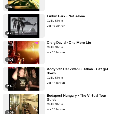
3:17
Linkin Park - Not Alone
Csilla Stella
vor 16 Jahren
4:22
Craig David - One More Lie
Csilla Stella
vor 17 Jahren
3:05
Addy Van Der Zwan & R3hab - Get get
down
Csilla Stella
vor 17 Jahren
2:45
Budapest Hungary - The Virtual Tour
Guide
Csilla Stella
vor 17 Jahren
3:09