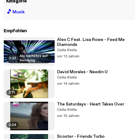
Kategorie
🎵
Musik
Empfohlen
Alex C Feat. Lisa Rowe - Feed Me
Diamonds
Csilla Stella
Als nächstes auf
vor 13 Jahren
3:33
|
Sendung
David Morales - Needin U
Csilla Stella
vor 14 Jahren
3:11
The Saturdays - Heart Takes Over
Csilla Stella
vor 15 Jahren
3:24
Scooter - Friends Turbo