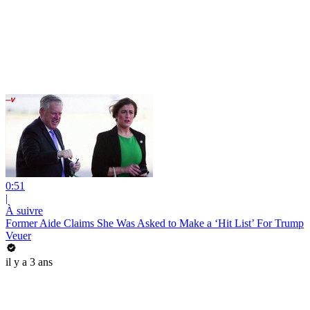
0:51
|
À suivre
Former Aide Claims She Was Asked to Make a ‘Hit List’ For Trump
Veuer
il y a 3 ans