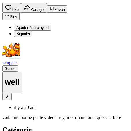
Like
Partager
Favori
Plus
Ajouter à la playlist
Signaler
beugete
Suivre
well
il y a 20 ans
voila une bonne petite vidéo a regarder quand on a que sa a faire
Catégorie