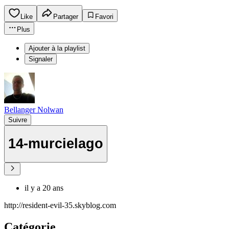
Like
Partager
Favori
Plus
Ajouter à la playlist
Signaler
Bellanger Nolwan
Suivre
14-murcielago
il y a 20 ans
http://resident-evil-35.skyblog.com
Catégorie