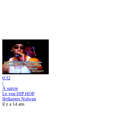
0:32
|
À suivre
Le vrai HIP HOP
Bellanger Nolwan
il y a 14 ans