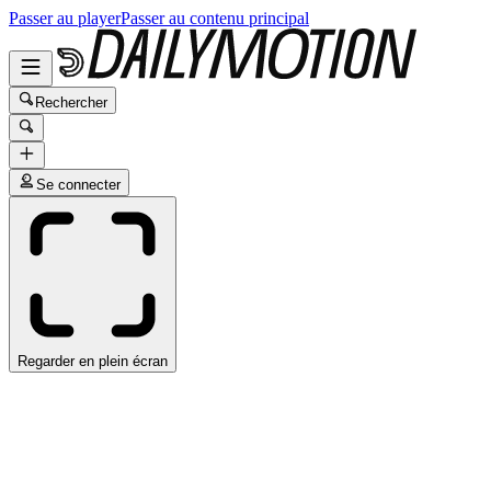
Passer au player
Passer au contenu principal
Rechercher
Se connecter
Regarder en plein écran