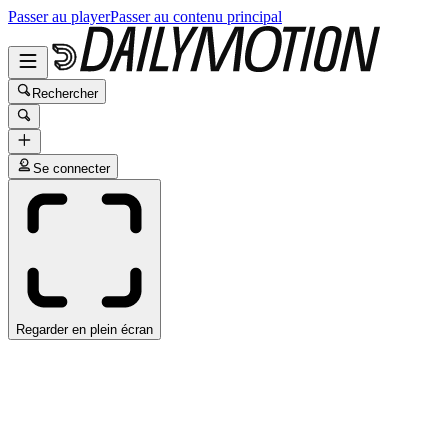
Passer au player
Passer au contenu principal
Rechercher
Se connecter
Regarder en plein écran