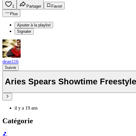
1
Partager
Favori
Plus
Ajouter à la playlist
Signaler
dean116
Suivre
Aries Spears Showtime Freestyl
il y a 19 ans
Catégorie
🎵