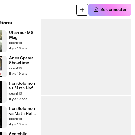
Se connecter
tions
Ullah sur M6
Mag
dean116
il y a 16 ans
Aries Spears
Showtime
Freestyle
dean116
il y a 19 ans
Iron Solomon
vs Math Hoffa
part3
dean116
il y a 19 ans
Iron Solomon
vs Math Hoffa
part2
dean116
il y a 19 ans
Scarchild