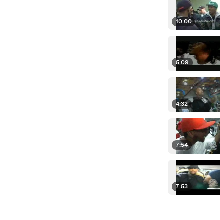
10:00
5:09
4:32
7:54
7:53