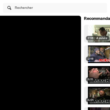
Rechercher
Recommanda
7:16
|
À suivre
2:16
5:11
5:01