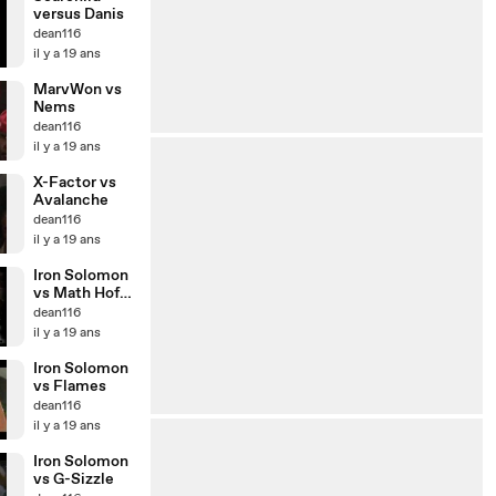
versus Danis
dean116
il y a 19 ans
MarvWon vs
Nems
dean116
il y a 19 ans
X-Factor vs
Avalanche
dean116
il y a 19 ans
Iron Solomon
vs Math Hoffa
part1
dean116
il y a 19 ans
Iron Solomon
vs Flames
dean116
il y a 19 ans
Iron Solomon
vs G-Sizzle