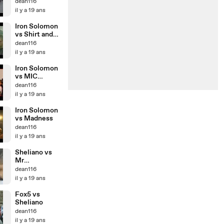
dean116
il y a 19 ans
Iron Solomon
vs Shirt and
Tie
dean116
il y a 19 ans
Iron Solomon
vs MIC
Assassin
dean116
il y a 19 ans
Iron Solomon
vs Madness
dean116
il y a 19 ans
Sheliano vs
Mr
Blackstone
dean116
il y a 19 ans
Fox5 vs
Sheliano
dean116
il y a 19 ans