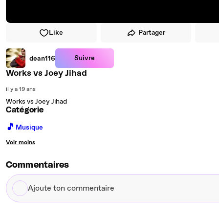
Like
Partager
Suivre
dean116
Works vs Joey Jihad
il y a 19 ans
Works vs Joey Jihad
Catégorie
🎵
Musique
Voir moins
Commentaires
Ajoute
ton
commentaire