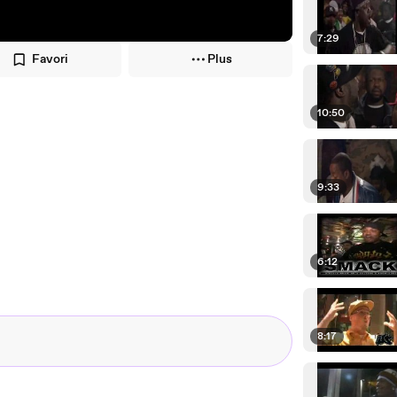
7:29
Favori
Plus
10:50
9:33
6:12
8:17