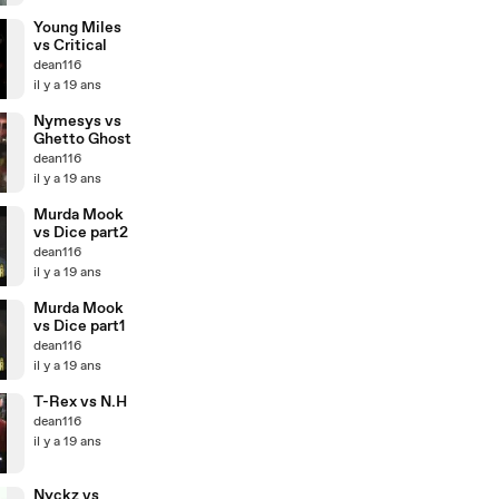
Young Miles
vs Critical
dean116
il y a 19 ans
Nymesys vs
Ghetto Ghost
dean116
il y a 19 ans
Murda Mook
vs Dice part2
dean116
il y a 19 ans
Murda Mook
vs Dice part1
dean116
il y a 19 ans
T-Rex vs N.H
dean116
il y a 19 ans
Nyckz vs