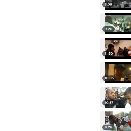
8:05
9:20
11:50
10:05
10:37
9:26