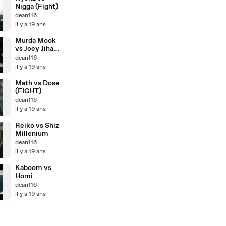
Nigga (Fight)
dean116
il y a 19 ans
Murda Mook
vs Joey Jihad
part1
dean116
il y a 19 ans
Math vs Dose
(FIGHT)
dean116
il y a 19 ans
Reiko vs Shiz
Millenium
dean116
il y a 19 ans
Kaboom vs
Homi
dean116
il y a 19 ans