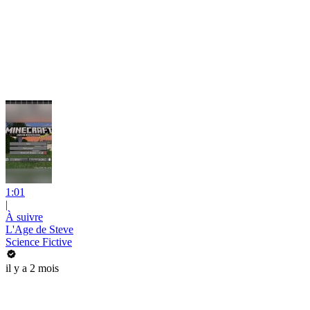
1:01
|
À suivre
L'Age de Steve
Science Fictive
il y a 2 mois