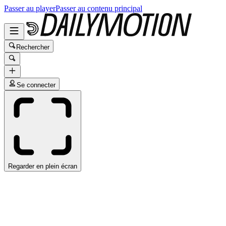
Passer au player
Passer au contenu principal
Rechercher
Se connecter
Regarder en plein écran