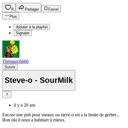
8
Partager
Favori
Plus
Ajouter à la playlist
Signaler
Themunch666
Suivre
Steve-o - SourMilk
il y a 20 ans
Encore une pub pour sneaux ou steve-o est a la limite de gerber...
Bon oki il nous a habituer à mieux.