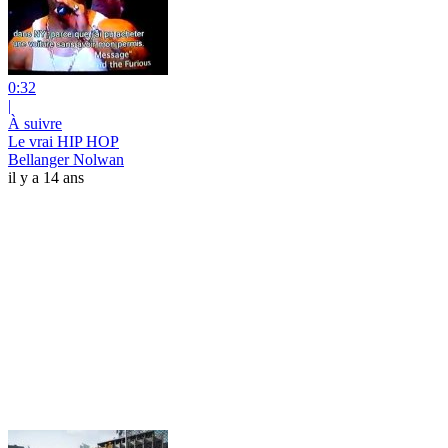
0:32
|
À suivre
Le vrai HIP HOP
Bellanger Nolwan
il y a 14 ans