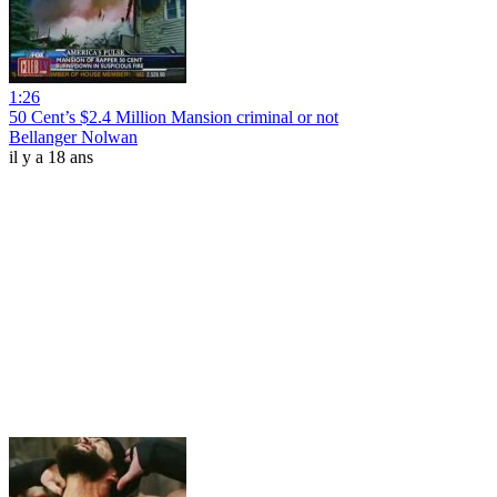
1:26
50 Cent’s $2.4 Million Mansion criminal or not
Bellanger Nolwan
il y a 18 ans