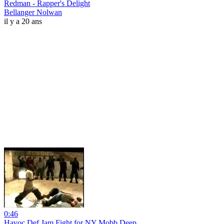
Redman - Rapper's Delight
Bellanger Nolwan
il y a 20 ans
0:46
Havoc Def Jam Fight for NY Mobb Deep