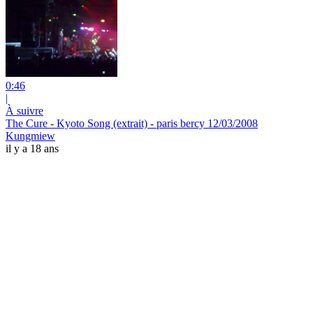
0:46
|
À suivre
The Cure - Kyoto Song (extrait) - paris bercy 12/03/2008
Kungmiew
il y a 18 ans