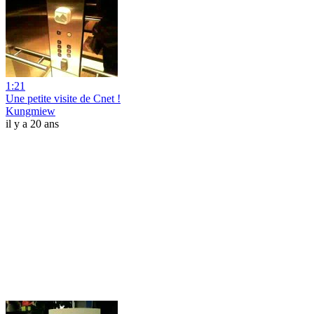
1:21
Une petite visite de Cnet !
Kungmiew
il y a 20 ans