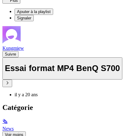
Plus
Ajouter à la playlist
Signaler
Kungmiew
Suivre
Essai format MP4 BenQ S700
il y a 20 ans
Catégorie
🗞
News
Voir moins