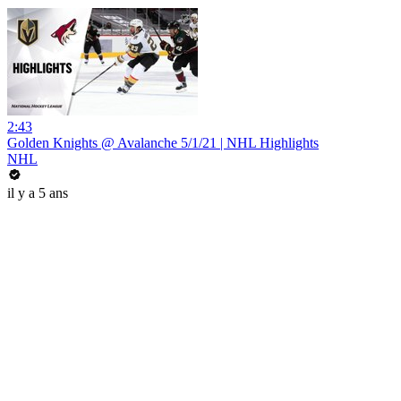
2:43
Golden Knights @ Avalanche 5/1/21 | NHL Highlights
NHL
il y a 5 ans