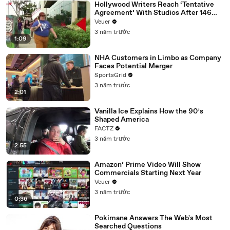
Hollywood Writers Reach ‘Tentative
Agreement’ With Studios After 146
Day Strike
Veuer
3 năm trước
1:09
NHA Customers in Limbo as Company
Faces Potential Merger
SportsGrid
3 năm trước
2:01
Vanilla Ice Explains How the 90’s
Shaped America
FACTZ
3 năm trước
2:55
Amazon’ Prime Video Will Show
Commercials Starting Next Year
Veuer
3 năm trước
0:36
Pokimane Answers The Web's Most
Searched Questions