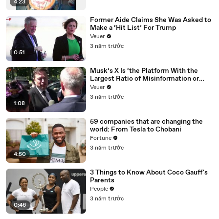
4:23
Former Aide Claims She Was Asked to
Make a ‘Hit List’ For Trump
Veuer
3 năm trước
0:51
Musk’s X Is ‘the Platform With the
Largest Ratio of Misinformation or
Disinformation’ Amongst All Social
Veuer
Media Platforms
3 năm trước
1:08
59 companies that are changing the
world: From Tesla to Chobani
Fortune
3 năm trước
4:50
3 Things to Know About Coco Gauff's
Parents
People
3 năm trước
0:46