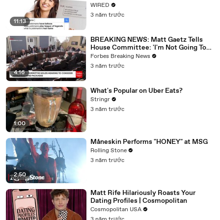
WIRED
3 năm trước
11:13
BREAKING NEWS: Matt Gaetz Tells
House Committee: 'I'm Not Going To
Vote For A Continuing Resolution'
Forbes Breaking News
3 năm trước
4:16
What's Popular on Uber Eats?
Stringr
3 năm trước
1:00
Måneskin Performs "HONEY" at MSG
Rolling Stone
3 năm trước
2:50
Matt Rife Hilariously Roasts Your
Dating Profiles | Cosmopolitan
Cosmopolitan USA
3 năm trước