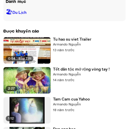
Danh mục
🏖
Du Lịch
Được khuyến cáo
Tu hao su viet Trailer
Armando Nguyễn
13 năm trước
0:54
|
Sắp Tới
Tết dân tộc mở rộng vòng tay !
Armando Nguyễn
14 năm trước
2:27
Tam Cam cua Yahoo
Armando Nguyễn
18 năm trước
1:12