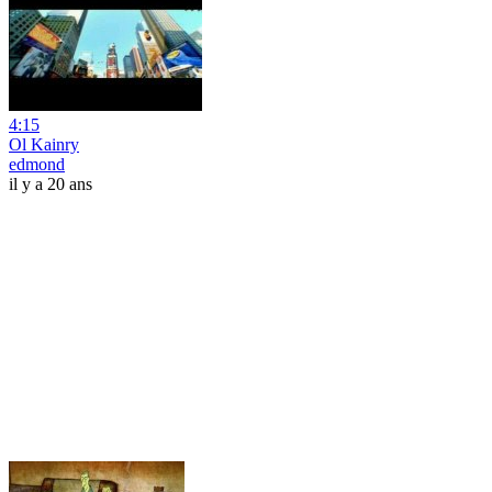
4:15
Ol Kainry
edmond
il y a 20 ans