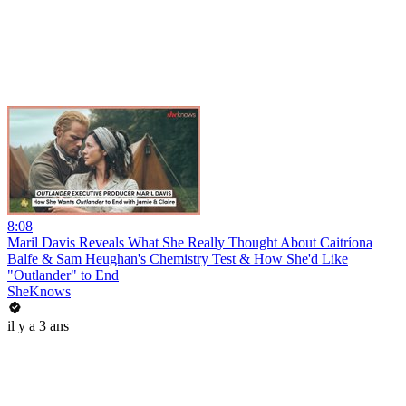
8:08
Maril Davis Reveals What She Really Thought About Caitríona
Balfe & Sam Heughan's Chemistry Test & How She'd Like
"Outlander" to End
SheKnows
il y a 3 ans