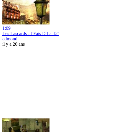
1:09
Les Lascards - J'Fais D'La Taï
edmond
il y a 20 ans