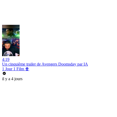
4:19
Un cinquième trailer de Avengers Doomsday par IA
1 Jour 1 Film 🍿
il y a 4 jours