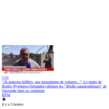
1:51
"26 maisons brûlées, une quarantaine de voitures...": Le maire de
Rodès (Pyrénées-Orientales) déplore les "dégâts catastrophiques" de
l'incendie dans sa commune
BFM
il y a 5 heures