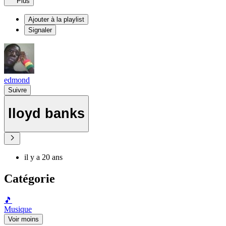
Plus
Ajouter à la playlist
Signaler
edmond
Suivre
lloyd banks
il y a 20 ans
Catégorie
🎵
Musique
Voir moins