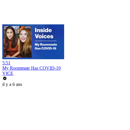
5:51
My Roommate Has COVID-19
VICE
il y a 6 ans