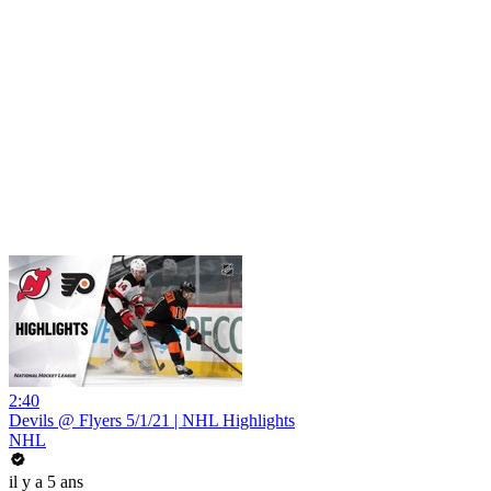
2:40
Devils @ Flyers 5/1/21 | NHL Highlights
NHL
il y a 5 ans